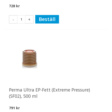
728 kr
Beställ
-
+
Perma Ultra EP-Fett (Extreme Pressure)
(SF02), 500 ml
791 kr