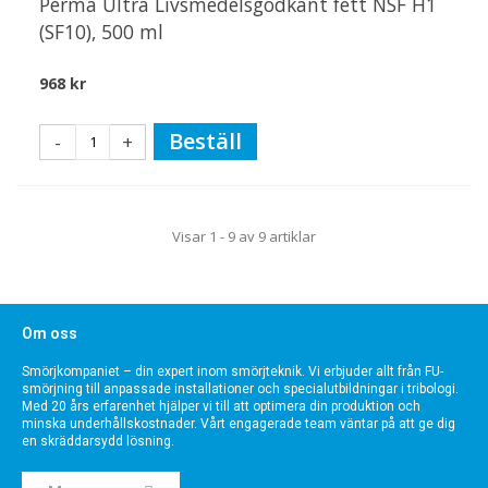
Perma Ultra Livsmedelsgodkänt fett NSF H1
(SF10), 500 ml
968 kr
Beställ
-
+
Visar 1 - 9 av 9 artiklar
Om oss
Smörjkompaniet – din expert inom smörjteknik. Vi erbjuder allt från FU-
smörjning till anpassade installationer och specialutbildningar i tribologi.
Med 20 års erfarenhet hjälper vi till att optimera din produktion och
minska underhållskostnader. Vårt engagerade team väntar på att ge dig
en skräddarsydd lösning.