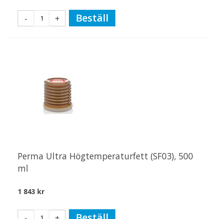
Beställ
-
+
Perma Ultra Högtemperaturfett (SF03), 500
ml
1 843 kr
Beställ
-
+