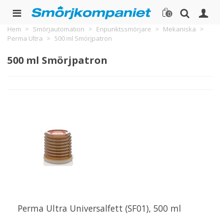
0
Hem
>
Smörjautomation
>
Enpunktssmörjare
>
Mekaniska
>
Perma Ultra
>
500 ml Smörjpatron
500 ml Smörjpatron
Perma Ultra Universalfett (SF01), 500 ml