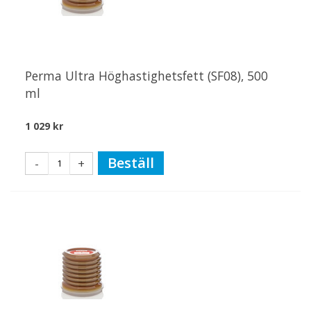
Perma Ultra Höghastighetsfett (SF08), 500
ml
1 029 kr
Beställ
-
+