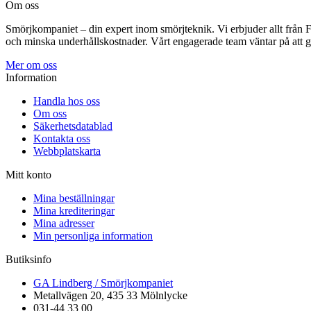
Om oss
Smörjkompaniet – din expert inom smörjteknik. Vi erbjuder allt från FU-
och minska underhållskostnader. Vårt engagerade team väntar på att g
Mer om oss
Information
Handla hos oss
Om oss
Säkerhetsdatablad
Kontakta oss
Webbplatskarta
Mitt konto
Mina beställningar
Mina krediteringar
Mina adresser
Min personliga information
Butiksinfo
GA Lindberg / Smörjkompaniet
Metallvägen 20, 435 33 Mölnlycke
031-44 33 00