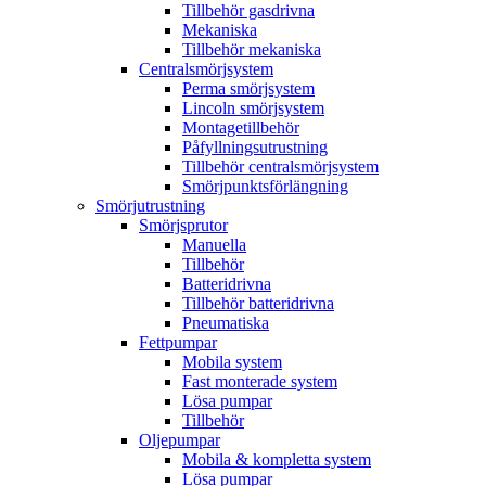
Tillbehör gasdrivna
Mekaniska
Tillbehör mekaniska
Centralsmörjsystem
Perma smörjsystem
Lincoln smörjsystem
Montagetillbehör
Påfyllningsutrustning
Tillbehör centralsmörjsystem
Smörjpunktsförlängning
Smörjutrustning
Smörjsprutor
Manuella
Tillbehör
Batteridrivna
Tillbehör batteridrivna
Pneumatiska
Fettpumpar
Mobila system
Fast monterade system
Lösa pumpar
Tillbehör
Oljepumpar
Mobila & kompletta system
Lösa pumpar