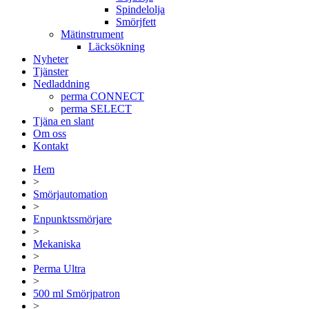
Spindelolja
Smörjfett
Mätinstrument
Läcksökning
Nyheter
Tjänster
Nedladdning
perma CONNECT
perma SELECT
Tjäna en slant
Om oss
Kontakt
Hem
>
Smörjautomation
>
Enpunktssmörjare
>
Mekaniska
>
Perma Ultra
>
500 ml Smörjpatron
>