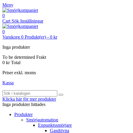
Meny
0
Cart
Sök
Inställningar
0
Varukorg
0
Produkt(er)
-
0 kr
Inga produkter
To be determined
Frakt
0 kr
Total
Priser exkl. moms
Kassa
Klicka här för mer produkter
Inga produkter hittades
Produkter
Smörjautomation
Enpunktssmörjare
Gasdrivna