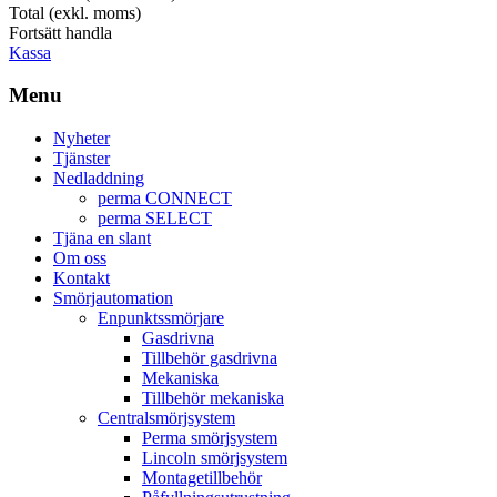
Total (exkl. moms)
Fortsätt handla
Kassa
Menu
Nyheter
Tjänster
Nedladdning
perma CONNECT
perma SELECT
Tjäna en slant
Om oss
Kontakt
Smörjautomation
Enpunktssmörjare
Gasdrivna
Tillbehör gasdrivna
Mekaniska
Tillbehör mekaniska
Centralsmörjsystem
Perma smörjsystem
Lincoln smörjsystem
Montagetillbehör