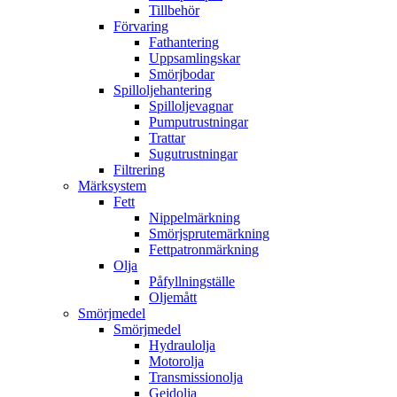
Tillbehör
Förvaring
Fathantering
Uppsamlingskar
Smörjbodar
Spilloljehantering
Spilloljevagnar
Pumputrustningar
Trattar
Sugutrustningar
Filtrering
Märksystem
Fett
Nippelmärkning
Smörjsprutemärkning
Fettpatronmärkning
Olja
Påfyllningställe
Oljemått
Smörjmedel
Smörjmedel
Hydraulolja
Motorolja
Transmissionolja
Gejdolja