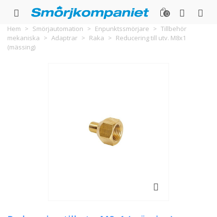
0
Hem
>
Smörjautomation
>
Enpunktssmörjare
>
Tillbehör
mekaniska
>
Adaptrar
>
Raka
>
Reducering till utv. M8x1
(mässing)