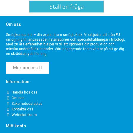
Ställ en fråga
Om oss
Smörjkompaniet – din expert inom smörjteknik. Vi erbjuder allt från FU-
smörjning till anpassade installationer och specialutbildningar i tribologi.
Med 20 års erfarenhet hjälper vi till att optimera din produktion och
minska underhållskostnader. Vårt engagerade team väntar på att ge dig
en skräddarsydd lösning.
Mer om oss
Information
Handla hos oss
Om oss
Säkerhetsdatablad
Kontakta oss
Webbplatskarta
Mitt konto