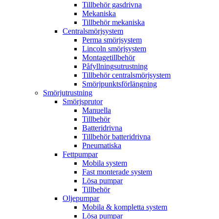
Tillbehör gasdrivna
Mekaniska
Tillbehör mekaniska
Centralsmörjsystem
Perma smörjsystem
Lincoln smörjsystem
Montagetillbehör
Påfyllningsutrustning
Tillbehör centralsmörjsystem
Smörjpunktsförlängning
Smörjutrustning
Smörjsprutor
Manuella
Tillbehör
Batteridrivna
Tillbehör batteridrivna
Pneumatiska
Fettpumpar
Mobila system
Fast monterade system
Lösa pumpar
Tillbehör
Oljepumpar
Mobila & kompletta system
Lösa pumpar