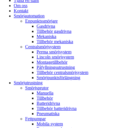
Tjäna en slant
Om oss
Kontakt
Smörjautomation
Enpunktssmörjare
Gasdrivna
Tillbehör gasdrivna
Mekaniska
Tillbehör mekaniska
Centralsmörjsystem
Perma smörjsystem
Lincoln smörjsystem
Montagetillbehör
Påfyllningsutrustning
Tillbehör centralsmörjsystem
Smörjpunktsförlängning
Smörjutrustning
Smörjsprutor
Manuella
Tillbehör
Batteridrivna
Tillbehör batteridrivna
Pneumatiska
Fettpumpar
Mobila system