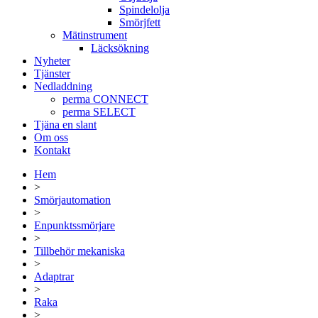
Spindelolja
Smörjfett
Mätinstrument
Läcksökning
Nyheter
Tjänster
Nedladdning
perma CONNECT
perma SELECT
Tjäna en slant
Om oss
Kontakt
Hem
>
Smörjautomation
>
Enpunktssmörjare
>
Tillbehör mekaniska
>
Adaptrar
>
Raka
>