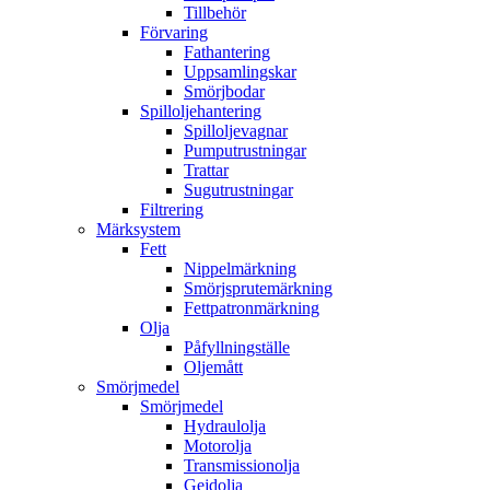
Tillbehör
Förvaring
Fathantering
Uppsamlingskar
Smörjbodar
Spilloljehantering
Spilloljevagnar
Pumputrustningar
Trattar
Sugutrustningar
Filtrering
Märksystem
Fett
Nippelmärkning
Smörjsprutemärkning
Fettpatronmärkning
Olja
Påfyllningställe
Oljemått
Smörjmedel
Smörjmedel
Hydraulolja
Motorolja
Transmissionolja
Gejdolja