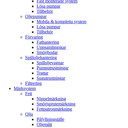
Fast monterade system
Lösa pumpar
Tillbehör
Oljepumpar
Mobila & kompletta system
Lösa pumpar
Tillbehör
Förvaring
Fathantering
Uppsamlingskar
Smörjbodar
Spilloljehantering
Spilloljevagnar
Pumputrustningar
Trattar
Sugutrustningar
Filtrering
Märksystem
Fett
Nippelmärkning
Smörjsprutemärkning
Fettpatronmärkning
Olja
Påfyllningställe
Oljemått