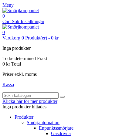
Meny
0
Cart
Sök
Inställningar
0
Varukorg
0
Produkt(er)
-
0 kr
Inga produkter
To be determined
Frakt
0 kr
Total
Priser exkl. moms
Kassa
Klicka här för mer produkter
Inga produkter hittades
Produkter
Smörjautomation
Enpunktssmörjare
Gasdrivna