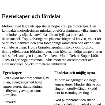
Egenskaper och fördelar
Motorer med lägre utsläpp ställer högre krav på motoroljor. Den
kompakta motordesignen minskar oljeförbrukningen, vilket innebär
att mindre ny olja ska användas för att fylla på utarmade
tillsatsmedel. Toppkolvringarna placeras högre på kolven, vilket för
oljefilmen närmare den heta föbränningskammaren och ökar oljans
värmebelastning. Högre bränsleinsprutningstryck och fördröjd
timing effektiverar förbränningen, men höjer samtidigt temperaturen
och sotbelastningen i oljan. Tekniken i Mobil Delvac Super 1400
10W-30 ger höga prestanda i både moderna dieselmotorer och i
äldre modeller. Nyckelfördelarna inkluderar:
Egenskaper
Fördelar och möjlig nytta
Gott skydd mot förtjockning av
Mindre avlagringar vid höga
oljan, avlagringar vid höga
temperaturer Mindre slitage och
temperaturer, slambildning,
längre motorlivslängd Skydd
nedbrytning av oljan samt
mot fastsättning av ringar
korrosion.
God pumpbarhet och snabb
Utmärkta
oljecirkulation Slitageskydd vid