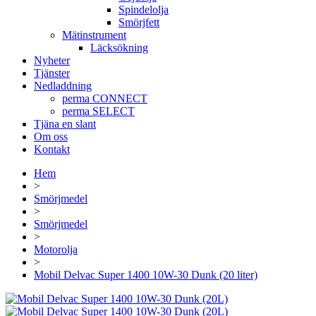
Spindelolja
Smörjfett
Mätinstrument
Läcksökning
Nyheter
Tjänster
Nedladdning
perma CONNECT
perma SELECT
Tjäna en slant
Om oss
Kontakt
Hem
>
Smörjmedel
>
Smörjmedel
>
Motorolja
>
Mobil Delvac Super 1400 10W-30 Dunk (20 liter)