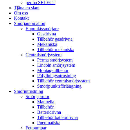
perma SELECT
Tjäna en slant
Om oss
Kontakt
Smörjautomation
Enpunktssmörjare
Gasdrivna
Tillbehör gasdrivna
Mekaniska
Tillbehör mekaniska
Centralsmörjsystem
Perma smörjsystem
Lincoln smörjsystem
Montagetillbehör
Påfyllningsutrustning
Tillbehör centralsmörjsystem
Smörjpunktsförlängning
Smörjutrustning
Smörjsprutor
Manuella
Tillbehör
Batteridrivna
Tillbehör batteridrivna
Pneumatiska
Fettpumpar