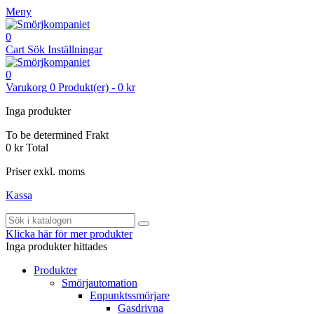
Meny
0
Cart
Sök
Inställningar
0
Varukorg
0
Produkt(er)
-
0 kr
Inga produkter
To be determined
Frakt
0 kr
Total
Priser exkl. moms
Kassa
Klicka här för mer produkter
Inga produkter hittades
Produkter
Smörjautomation
Enpunktssmörjare
Gasdrivna