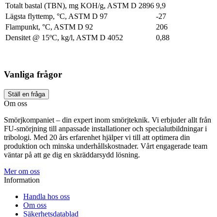
Totalt bastal (TBN), mg KOH/g, ASTM D 2896
9,9
Lägsta flyttemp, °C, ASTM D 97
-27
Flampunkt, °C, ASTM D 92
206
Densitet @ 15ºC, kg/l, ASTM D 4052
0,88
Vanliga frågor
Ställ en fråga
Om oss
Smörjkompaniet – din expert inom smörjteknik. Vi erbjuder allt från
FU-smörjning till anpassade installationer och specialutbildningar i
tribologi. Med 20 års erfarenhet hjälper vi till att optimera din
produktion och minska underhållskostnader. Vårt engagerade team
väntar på att ge dig en skräddarsydd lösning.
Mer om oss
Information
Handla hos oss
Om oss
Säkerhetsdatablad