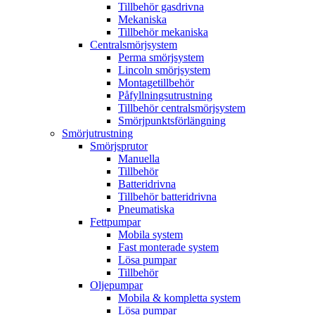
Tillbehör gasdrivna
Mekaniska
Tillbehör mekaniska
Centralsmörjsystem
Perma smörjsystem
Lincoln smörjsystem
Montagetillbehör
Påfyllningsutrustning
Tillbehör centralsmörjsystem
Smörjpunktsförlängning
Smörjutrustning
Smörjsprutor
Manuella
Tillbehör
Batteridrivna
Tillbehör batteridrivna
Pneumatiska
Fettpumpar
Mobila system
Fast monterade system
Lösa pumpar
Tillbehör
Oljepumpar
Mobila & kompletta system
Lösa pumpar