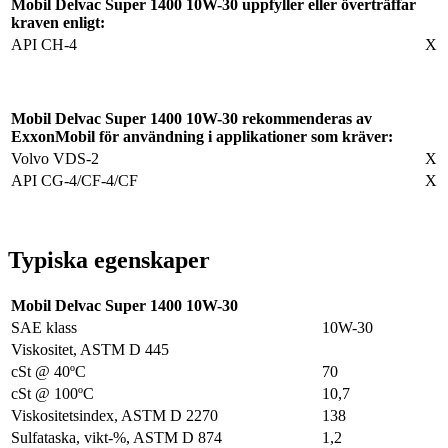
Mobil Delvac Super 1400 10W-30 uppfyller eller överträffar
kraven enligt:
API CH-4
X
Mobil Delvac Super 1400 10W-30 rekommenderas av
ExxonMobil för användning i applikationer som kräver:
Volvo VDS-2
X
API CG-4/CF-4/CF
X
Typiska egenskaper
Mobil Delvac Super 1400 10W-30
SAE klass
10W-30
Viskositet, ASTM D 445
cSt @ 40ºC
70
cSt @ 100ºC
10,7
Viskositetsindex, ASTM D 2270
138
Sulfataska, vikt-%, ASTM D 874
1,2