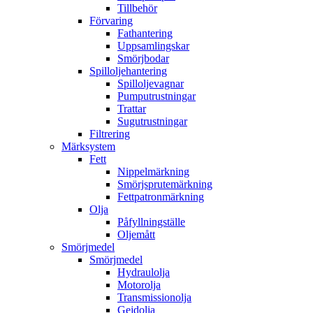
Tillbehör
Förvaring
Fathantering
Uppsamlingskar
Smörjbodar
Spilloljehantering
Spilloljevagnar
Pumputrustningar
Trattar
Sugutrustningar
Filtrering
Märksystem
Fett
Nippelmärkning
Smörjsprutemärkning
Fettpatronmärkning
Olja
Påfyllningställe
Oljemått
Smörjmedel
Smörjmedel
Hydraulolja
Motorolja
Transmissionolja
Gejdolja