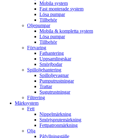
Mobila system
Fast monterade system
Lösa pumpar
Tillbehör
Oljepumpar
Mobila & kompletta system
Lösa pumpar
Tillbehör
Förvaring
Fathantering
Uppsamlingskar
Smörjbodar
Spilloljehantering
Spilloljevagnar
Pumputrustningar
Trattar
Sugutrustningar
Filtrering
Märksystem
Fett
Nippelmärkning
Smörjsprutemärkning
Fettpatronmärkning
Olja
Påfyllningställe