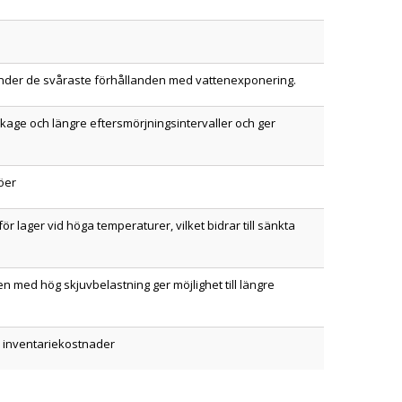
en under de svåraste förhållanden med vattenexponering.
ckage och längre eftersmörjningsintervaller och ger
öer
 för lager vid höga temperaturer, vilket bidrar till sänkta
en med hög skjuvbelastning ger möjlighet till längre
ta inventariekostnader