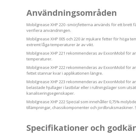
Användningsområden
Mobilgrease XHP 220 -smörjfetterna används för ett brett fä
verifiera användningen.
Mobilgrease XHP 005 och 220 är mjukare fetter för höga te
extremt låga temperaturer är av vikt.
Mobilgrease XHP 221 rekommenderas av ExxonMobil för anvä
temperaturer.
Mobilgrease XHP 222 rekommenderas av ExxonMobil för anvä
fettet stannar kvar i applikationen längre.
Mobilgrease XHP 223 rekommenderas av ExxonMobil för anvä
belastade hjullager i lastbilar eller i rullningslager som uts
kanaliseringsegenskaper.
Mobilgrease XHP 222 Special som innehåller 0,75% molybdend
tillämpningar, chassikomponenter och jordbruksmaskiner. 
Specifikationer och godk