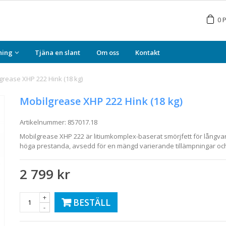
0
P
ning
Tjäna en slant
Om oss
Kontakt
grease XHP 222 Hink (18 kg)
Mobilgrease XHP 222 Hink (18 kg)
Artikelnummer:
857017.18
Mobilgrease XHP 222 är litiumkomplex-baserat smörjfett för långva
höga prestanda, avsedd för en mängd varierande tillämpningar oc
2 799 kr
+
BESTÄLL
-