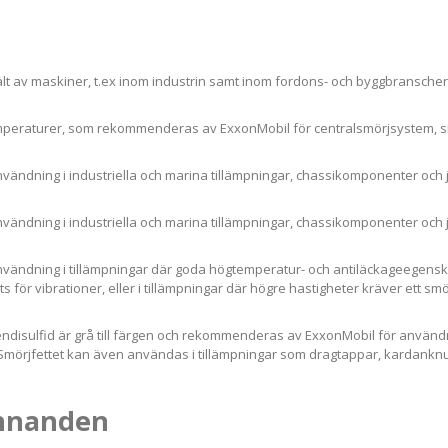
lt av maskiner, t.ex inom industrin samt inom fordons- och byggbranschern
mperaturer, som rekommenderas av ExxonMobil för centralsmörjsystem, sm
ndning i industriella och marina tillämpningar, chassikomponenter och 
ndning i industriella och marina tillämpningar, chassikomponenter och 
ndning i tillämpningar där goda högtemperatur- och antiläckageegenskape
ätts för vibrationer, eller i tillämpningar där högre hastigheter kräver ett s
isulfid är grå till färgen och rekommenderas av ExxonMobil för användnin
Smörjfettet kan även användas i tillämpningar som dragtappar, kardanknu
ännanden