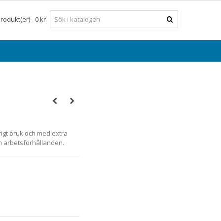
rodukt(er)
-
0 kr
rigt bruk och med extra
h arbetsförhållanden.