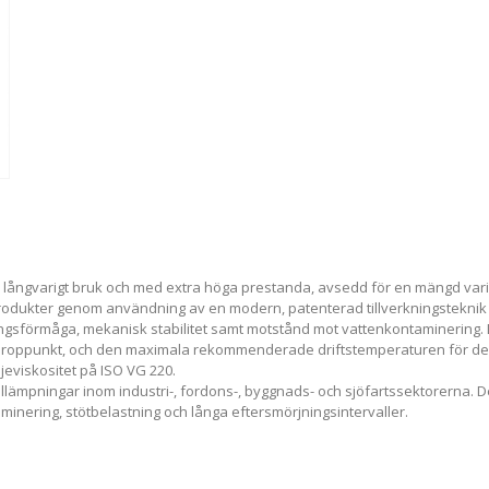
r långvarigt bruk och med extra höga prestanda, avsedd för en mängd var
a produkter genom användning av en modern, patenterad tillverkningsteknik
örmåga, mekanisk stabilitet samt motstånd mot vattenkontaminering. Dett
g droppunkt, och den maximala rekommenderade driftstemperaturen för de
jeviskositet på ISO VG 220.
tillämpningar inom industri-, fordons-, byggnads- och sjöfartssektorerna. 
inering, stötbelastning och långa eftersmörjningsintervaller.