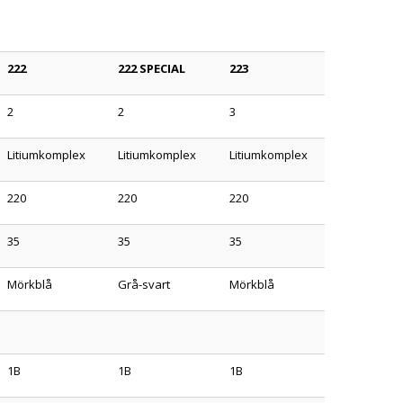
222
222 SPECIAL
223
2
2
3
Litiumkomplex
Litiumkomplex
Litiumkomplex
220
220
220
35
35
35
Mörkblå
Grå-svart
Mörkblå
1B
1B
1B