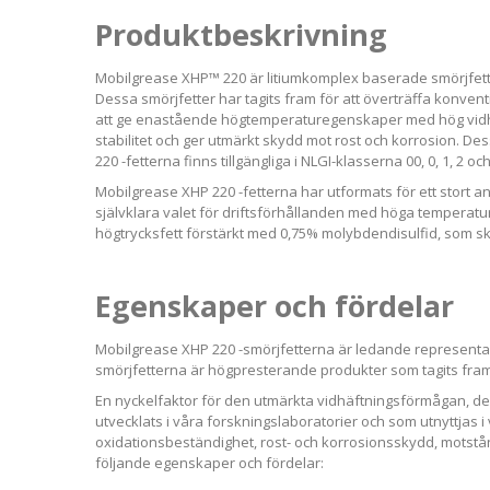
Produktbeskrivning
Mobilgrease XHP™ 220 är litiumkomplex baserade smörjfett
Dessa smörjfetter har tagits fram för att överträffa konve
att ge enastående högtemperaturegenskaper med hög vidhä
stabilitet och ger utmärkt skydd mot rost och korrosion.
220 -fetterna finns tillgängliga i NLGI-klasserna 00, 0, 1, 2 
Mobilgrease XHP 220 -fetterna har utformats för ett stort a
självklara valet för driftsförhållanden med höga temperatur
högtrycksfett förstärkt med 0,75% molybdendisulfid, som skyd
Egenskaper och fördelar
Mobilgrease XHP 220 -smörjfetterna är ledande representan
smörjfetterna är högpresterande produkter som tagits fram
En nyckelfaktor för den utmärkta vidhäftningsförmågan, d
utvecklats i våra forskningslaboratorier och som utnyttjas 
oxidationsbeständighet, rost- och korrosionsskydd, motst
följande egenskaper och fördelar: