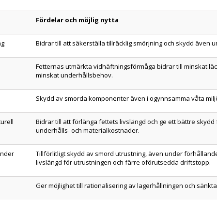
Fördelar och möjlig nytta
ng
Bidrar till att säkerställa tillräcklig smörjning och skydd äv
Fetternas utmärkta vidhäftningsförmåga bidrar till minskat lä
minskat underhållsbehov.
Skydd av smorda komponenter även i ogynnsamma våta milj
urell
Bidrar till att förlänga fettets livslängd och ge ett bättre skydd
underhålls- och materialkostnader.
under
Tillförlitligt skydd av smord utrustning, även under förhålland
livslängd för utrustningen och färre oförutsedda driftstopp.
Ger möjlighet till rationalisering av lagerhållningen och sänk