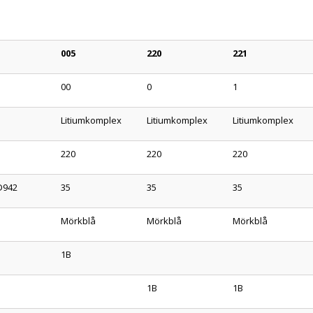
005
220
221
00
0
1
Litiumkomplex
Litiumkomplex
Litiumkomplex
220
220
220
 D942
35
35
35
Mörkblå
Mörkblå
Mörkblå
1B
1B
1B