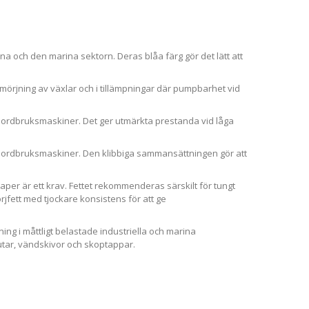
a och den marina sektorn. Deras blåa färg gör det lätt att
örjning av växlar och i tillämpningar där pumpbarhet vid
jordbruksmaskiner. Det ger utmärkta prestanda vid låga
jordbruksmaskiner. Den klibbiga sammansättningen gör att
r är ett krav. Fettet rekommenderas särskilt för tungt
mörjfett med tjockare konsistens för att ge
g i måttligt belastade industriella och marina
tar, vändskivor och skoptappar.