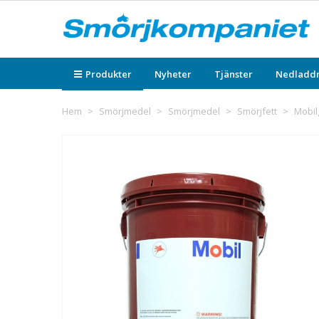
Produkter
Nyheter
Tjänster
Nedladd
Hem
>
Smörjmedel
>
Smörjmedel
>
Smörjfett
>
Mobil