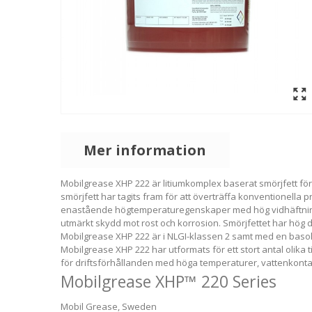
Mer information
Mobilgrease XHP 222 är litiumkomplex baserat smörjfett fö
smörjfett har tagits fram för att överträffa konventionell
enastående högtemperaturegenskaper med hög vidhäftningsf
utmärkt skydd mot rost och korrosion. Smörjfettet har hö
Mobilgrease XHP 222 är i NLGI-klassen 2 samt med en basol
Mobilgrease XHP 222 har utformats för ett stort antal olika 
för driftsförhållanden med höga temperaturer, vattenkontam
Mobilgrease XHP™ 220 Series
Mobil Grease, Sweden