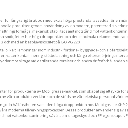
er för långvarigt bruk och med extra höga prestanda, avsedda för en män
ntionella produkter genom användning av en modern, patenterad tillverkni
ftningsförmåga, mekanisk stabilitet samt motstånd mot vattenkontaminer
 Dessa smörjfetter har höga droppunkter och den maximala rekommenderad
och 3 och med en basoljeviskositet på ISO VG 220.
ntal olika tillämpningar inom industri-, fordons-, byggnads- och sjöfartss
er, vattenkontaminering, stötbelastning och långa eftersmörjningsinterval
dar mot slitage vid oscillerande rörelser och andra driftsförhållanden som 
ter för produkterna av Mobilgrease-märket, som skapat sig ett rykte för 
 av våra produktutvecklare och de stöds av vår tekniska personal världe
en goda hållfastheten samt den höga droppunkten hos Mobilgrease XHP 22
i våra moderna tillverkningsprocesser. Dessa produkter använder sig av sär
ånd mot vattenkontaminering såväl som slitageskydd och EP egenskaper. P