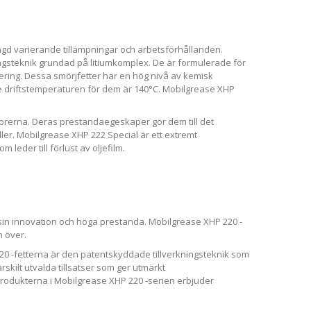
gd varierande tillämpningar och arbetsförhållanden.
ngsteknik grundad på litiumkomplex. De är formulerade för
ing. Dessa smörjfetter har en hög nivå av kemisk
e driftstemperaturen för dem är 140°C. Mobilgrease XHP
ektorerna. Deras prestandaegeskaper gör dem till det
ler. Mobilgrease XHP 222 Special är ett extremt
leder till förlust av oljefilm.
sin innovation och höga prestanda. Mobilgrease XHP 220 -
n över.
0 -fetterna är den patentskyddade tillverkningsteknik som
skilt utvalda tillsatser som ger utmärkt
rodukterna i Mobilgrease XHP 220 -serien erbjuder