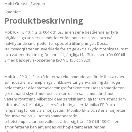
Mobil Grease, Sweden
Smörjfett
Produktbeskrivning
Mobilux™ EP 0, 1, 2, 3, 004 och 023 är en serie bestående av fyra
högklassiga universalsmörjfetter för industriellt bruk och två
halvflytande smörjfetter för speciella tillämpningar. Dessa
litiumsmörjfetter är utvecklade för att ge extra skydd mot slitage, rost
och vattenurtvättning. De finns tillgängliga i NLGI-klasser från 000 till
3 med basoljeviskositeterna ISO VG 150 och 320.
Mobilux EP 0, 1, 2 och 3 fetterna rekommenderas för de flesta typer
av industriella tillämpningar, inklusive tung användning där höga
belastningar eller stötbelastningar förekommer. Dessa smörjfetter
ger utmärkt skydd mot rost och korrosion samt motstånd mot
vattenurtvättning, vilket gör dem särskilt lämpliga för utrustning som
ofta utsätts för fuktiga eller våta betingelser. Mobilux EP 0 och 1
lämpar sig för centralsmörjsystem. Mobilux EP 2 och 3 är smörjfetter
för universalbruk. Det rekommenderade
arbetstemperaturintervallet sträcker sig från -20ºC till 130ºC, men
smörjfetterna kan användas vid högre temperaturer om