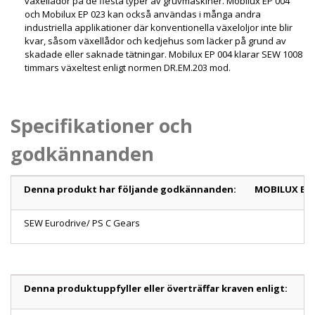
växellådor på de flesta typer av gruvmaskiner. Mobilux EP 004
och Mobilux EP 023 kan också användas i många andra
industriella applikationer där konventionella växeloljor inte blir
kvar, såsom växellådor och kedjehus som läcker på grund av
skadade eller saknade tätningar. Mobilux EP 004 klarar SEW 1008
timmars växeltest enligt normen DR.EM.203 mod.
Specifikationer och
godkännanden
Denna produkt har följande godkännanden:
MOBILUX EP 
SEW Eurodrive/ PS C Gears
Denna produktuppfyller eller överträffar kraven enligt: