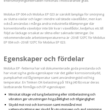
eftersmörjningsintervallen förkortas i motsvarande grad.
Mobilux EP 004 och Mobilux EP 023 är särskilt lämpliga för smörjning
av slutna växlar och lager i mindre väl tätade växellådor, men kan
också användas i många andra industriella tillämpningar där
konventionella växeloljor inte blir kvar i växellådor, kedjehus etc till
följd av läckage orsakat av slitna eller saknade tätningar. De
rekommenderade arbetstemperaturerna är -20 till 120ºC för Mobilux
EP 004 och -20 till 120ºC för Mobilux EP 023.
Egenskaper och fördelar
Mobilux EP -fetterna har väl dokumenterade goda prestanda och
har visat sig ha goda egenskaper när det gäller korrosionsskydd,
pumpbarhet vid låg temperatur samt användningstid vid hög
temperatur. En Timken OK-belastning på 18 kg (40 lb) visar deras
lastbärande förmåga och EP-egenskaper.
Minskat slitage vid tung belastning eller stötbelastning och
vibration ger utrustningen hög pålitlighet och tillgänglighet
Skydd mot rost och korrosion samt motstånd mot
vattenurtvättning ger skydd åt utrustningen och god smörjning