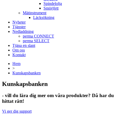
Spindelolja
Smörjfett
Mätinstrument
Läcksökning
Nyheter
Tjänster
Nedladdning
perma CONNECT
perma SELECT
Tjäna en slant
Om oss
Kontakt
Hem
>
Kunskapsbanken
Kunskapsbanken
- vill du lära dig mer om våra produkter? Då har du
hittat rätt!
Vi ger dig support