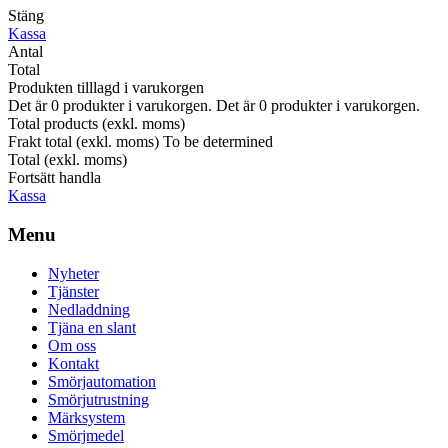
Stäng
Kassa
Antal
Total
Produkten tilllagd i varukorgen
Det är
0
produkter i varukorgen.
Det är
0
produkter i varukorgen.
Total products (exkl. moms)
Frakt total (exkl. moms)
To be determined
Total (exkl. moms)
Fortsätt handla
Kassa
Menu
Nyheter
Tjänster
Nedladdning
Tjäna en slant
Om oss
Kontakt
Smörjautomation
Smörjutrustning
Märksystem
Smörjmedel