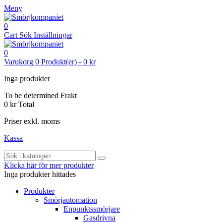
Meny
0
Cart
Sök
Inställningar
0
Varukorg
0
Produkt(er)
-
0 kr
Inga produkter
To be determined
Frakt
0 kr
Total
Priser exkl. moms
Kassa
Klicka här för mer produkter
Inga produkter hittades
Produkter
Smörjautomation
Enpunktssmörjare
Gasdrivna