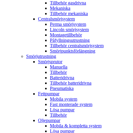
Tillbehör gasdrivna
Mekaniska
Tillbehör mekaniska
Centralsmörjsystem
Perma smörjsystem
Lincoln smörjsystem
Montagetillbehör
Påfyllningsutrustning
Tillbehör centralsmörjsystem
Smörjpunktsförlängning
Smörjutrustning
Smörjsprutor
Manuella
Tillbehör
Batteridrivna
Tillbehör batteridrivna
Pneumatiska
Fettpumpar
Mobila system
Fast monterade system
Lösa pumpar
Tillbehör
Oljepumpar
Mobila & kompletta system
Lösa pumpar