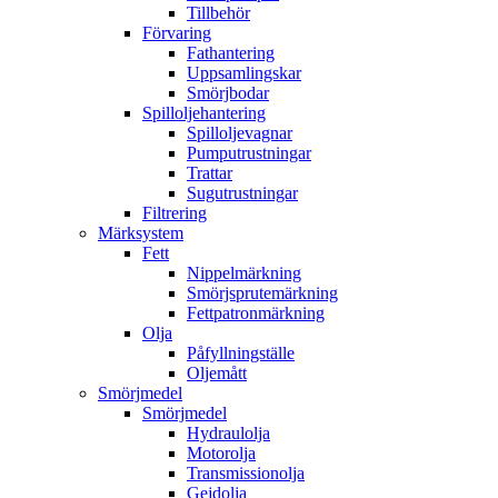
Tillbehör
Förvaring
Fathantering
Uppsamlingskar
Smörjbodar
Spilloljehantering
Spilloljevagnar
Pumputrustningar
Trattar
Sugutrustningar
Filtrering
Märksystem
Fett
Nippelmärkning
Smörjsprutemärkning
Fettpatronmärkning
Olja
Påfyllningställe
Oljemått
Smörjmedel
Smörjmedel
Hydraulolja
Motorolja
Transmissionolja
Gejdolja