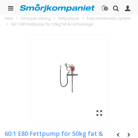
0
Hem
>
Smörjutrustning
>
Fettpumpar
>
Fast monterade system
>
60:1 E80 Fettpump för 50kg fat & rörmontage
60:1 E80 Fettpump för 50kg fat &