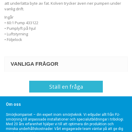
att underlätta byte av fat. Kolven trycker även ner pumpen under
vanlig drift.
Ingår
• 60:1 Pump 433122
• Pumplyft på hjul
• Luftstyrning
• Följelock
VANLIGA FRÅGOR
Ställ en fråga
Om oss
Smörjkompaniet – din expert inom smörjteknik. Vi erbjuder allt från FU-
smörjning till anpassade installationer och specialutbildningar i tribologi.
Med 20 års erfarenhet hjälper vi till att optimera din produktion och
minska underhållskostnader. Vårt engagerade team väntar på att ge dig