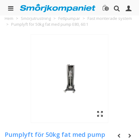
0
Hem
>
Smörjutrustning
>
Fettpumpar
>
Fast monterade system
>
Pumplyft för 50kg fat med pump E80, 60:1
Pumplyft för 50kg fat med pump