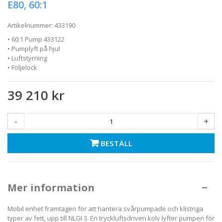
E80, 60:1
Artikelnummer:
433190
• 60:1 Pump 433122
• Pumplyft på hjul
• Luftstyrning
• Följelock
39 210 kr
-
+
BESTÄLL
Mer information
Mobil enhet framtagen för att hantera svårpumpade och klistriga
typer av fett, upp till NLGI 3. En tryckluftsdriven kolv lyfter pumpen för