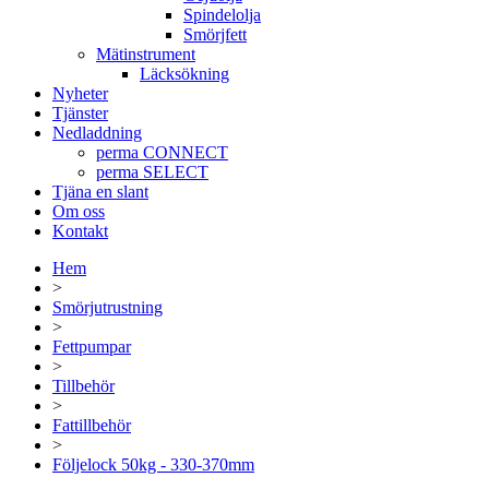
Spindelolja
Smörjfett
Mätinstrument
Läcksökning
Nyheter
Tjänster
Nedladdning
perma CONNECT
perma SELECT
Tjäna en slant
Om oss
Kontakt
Hem
>
Smörjutrustning
>
Fettpumpar
>
Tillbehör
>
Fattillbehör
>
Följelock 50kg - 330-370mm