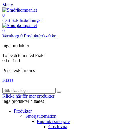
Meny
0
Cart
Sök
Inställningar
0
Varukorg
0
Produkt(er)
-
0 kr
Inga produkter
To be determined
Frakt
0 kr
Total
Priser exkl. moms
Kassa
Klicka här för mer produkter
Inga produkter hittades
Produkter
Smörjautomation
Enpunktssmörjare
Gasdrivna