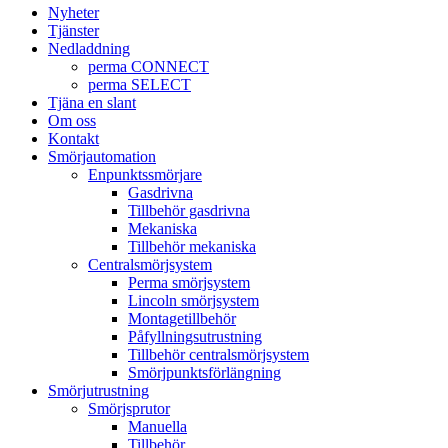
Nyheter
Tjänster
Nedladdning
perma CONNECT
perma SELECT
Tjäna en slant
Om oss
Kontakt
Smörjautomation
Enpunktssmörjare
Gasdrivna
Tillbehör gasdrivna
Mekaniska
Tillbehör mekaniska
Centralsmörjsystem
Perma smörjsystem
Lincoln smörjsystem
Montagetillbehör
Påfyllningsutrustning
Tillbehör centralsmörjsystem
Smörjpunktsförlängning
Smörjutrustning
Smörjsprutor
Manuella
Tillbehör