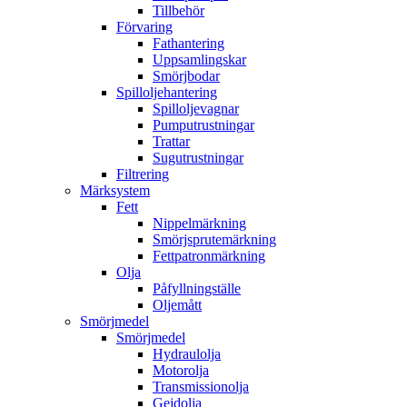
Tillbehör
Förvaring
Fathantering
Uppsamlingskar
Smörjbodar
Spilloljehantering
Spilloljevagnar
Pumputrustningar
Trattar
Sugutrustningar
Filtrering
Märksystem
Fett
Nippelmärkning
Smörjsprutemärkning
Fettpatronmärkning
Olja
Påfyllningställe
Oljemått
Smörjmedel
Smörjmedel
Hydraulolja
Motorolja
Transmissionolja
Gejdolja