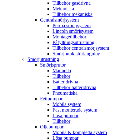
Tillbehör gasdrivna
Mekaniska
Tillbehör mekaniska
Centralsmörjsystem
Perma smörjsystem
Lincoln smörjsystem
Montagetillbehör
Påfyllningsutrustning
Tillbehör centralsmörjsystem
Smörjpunktsförlängning
Smörjutrustning
Smörjsprutor
Manuella
Tillbehör
Batteridrivna
Tillbehör batteridrivna
Pneumatiska
Fettpumpar
Mobila system
Fast monterade system
Lösa pumpar
Tillbehör
Oljepumpar
Mobila & kompletta system
Lösa pumpar