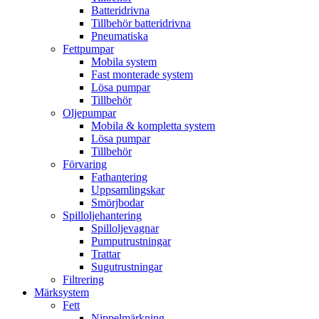
Batteridrivna
Tillbehör batteridrivna
Pneumatiska
Fettpumpar
Mobila system
Fast monterade system
Lösa pumpar
Tillbehör
Oljepumpar
Mobila & kompletta system
Lösa pumpar
Tillbehör
Förvaring
Fathantering
Uppsamlingskar
Smörjbodar
Spilloljehantering
Spilloljevagnar
Pumputrustningar
Trattar
Sugutrustningar
Filtrering
Märksystem
Fett
Nippelmärkning