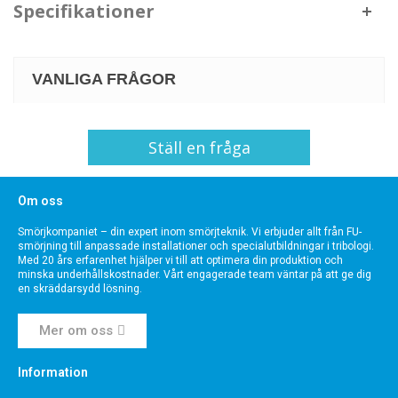
Specifikationer
VANLIGA FRÅGOR
Ställ en fråga
Om oss
Smörjkompaniet – din expert inom smörjteknik. Vi erbjuder allt från FU-
smörjning till anpassade installationer och specialutbildningar i tribologi.
Med 20 års erfarenhet hjälper vi till att optimera din produktion och
minska underhållskostnader. Vårt engagerade team väntar på att ge dig
en skräddarsydd lösning.
Mer om oss
Information