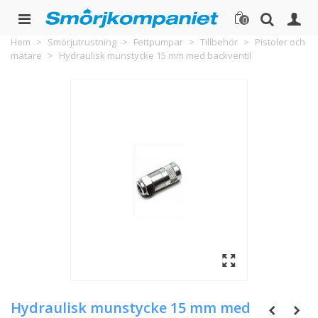
0
Hem
>
Smörjutrustning
>
Fettpumpar
>
Tillbehör
>
Pistoler och
mätare
>
Hydraulisk munstycke 15 mm med backventil
Hydraulisk munstycke 15 mm med