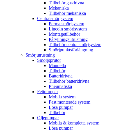
Tillbehör gasdrivna
Mekaniska
Tillbehör mekaniska
Centralsmörjsystem
Perma smörjsystem
Lincoln smörjsystem
Montagetillbehör
Påfyllningsutrustning
Tillbehör centralsmörjsystem
Smörjpunktsförlängning
Smörjutrustning
Smörjsprutor
Manuella
Tillbehör
Batteridrivna
Tillbehör batteridrivna
Pneumatiska
Fettpumpar
Mobila system
Fast monterade system
Lösa pumpar
Tillbehör
Oljepumpar
Mobila & kompletta system
Lösa pumpar