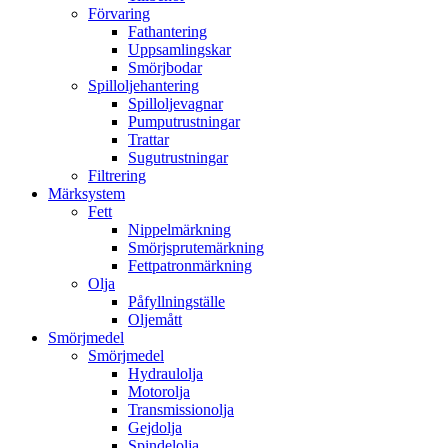
Förvaring
Fathantering
Uppsamlingskar
Smörjbodar
Spilloljehantering
Spilloljevagnar
Pumputrustningar
Trattar
Sugutrustningar
Filtrering
Märksystem
Fett
Nippelmärkning
Smörjsprutemärkning
Fettpatronmärkning
Olja
Påfyllningställe
Oljemått
Smörjmedel
Smörjmedel
Hydraulolja
Motorolja
Transmissionolja
Gejdolja
Spindelolja