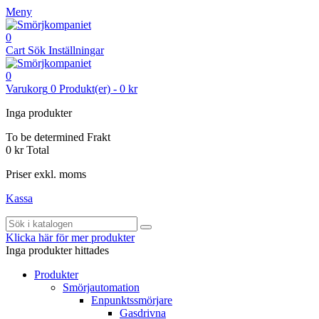
Meny
0
Cart
Sök
Inställningar
0
Varukorg
0
Produkt(er)
-
0 kr
Inga produkter
To be determined
Frakt
0 kr
Total
Priser exkl. moms
Kassa
Klicka här för mer produkter
Inga produkter hittades
Produkter
Smörjautomation
Enpunktssmörjare
Gasdrivna