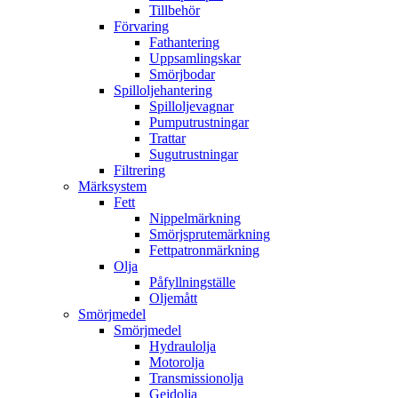
Tillbehör
Förvaring
Fathantering
Uppsamlingskar
Smörjbodar
Spilloljehantering
Spilloljevagnar
Pumputrustningar
Trattar
Sugutrustningar
Filtrering
Märksystem
Fett
Nippelmärkning
Smörjsprutemärkning
Fettpatronmärkning
Olja
Påfyllningställe
Oljemått
Smörjmedel
Smörjmedel
Hydraulolja
Motorolja
Transmissionolja
Gejdolja