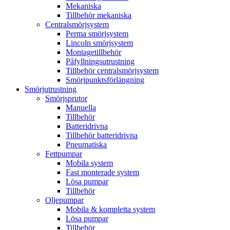
Mekaniska
Tillbehör mekaniska
Centralsmörjsystem
Perma smörjsystem
Lincoln smörjsystem
Montagetillbehör
Påfyllningsutrustning
Tillbehör centralsmörjsystem
Smörjpunktsförlängning
Smörjutrustning
Smörjsprutor
Manuella
Tillbehör
Batteridrivna
Tillbehör batteridrivna
Pneumatiska
Fettpumpar
Mobila system
Fast monterade system
Lösa pumpar
Tillbehör
Oljepumpar
Mobila & kompletta system
Lösa pumpar
Tillbehör