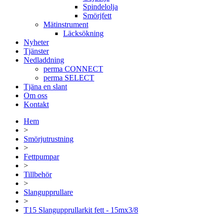
Spindelolja
Smörjfett
Mätinstrument
Läcksökning
Nyheter
Tjänster
Nedladdning
perma CONNECT
perma SELECT
Tjäna en slant
Om oss
Kontakt
Hem
>
Smörjutrustning
>
Fettpumpar
>
Tillbehör
>
Slangupprullare
>
T15 Slangupprullarkit fett - 15mx3/8