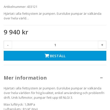
Artikelnummer:
433121
Hjärtat i alla fettsystem är pumpen. Eurolube pumpar är välkända
över hela värld…
9 940 kr
-
+
BESTÄLL
Mer information
Hjärtat i alla fettsystem är pumpen. Eurolube pumpar är välkända
över hela världen för hög kvalitet, enkel användning och problemfri
drift. Unik luftmotor, pumpar fett upp till NLGI 3.
Max lufttryck: 1,0MPa
Luftanslutn.: R1/4” (Inv)