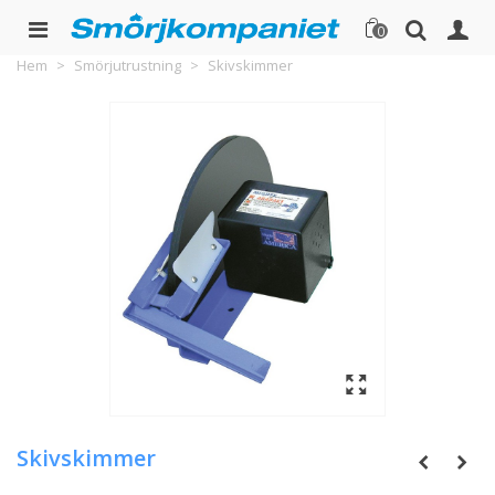
0
Hem
>
Smörjutrustning
>
Skivskimmer
Skivskimmer