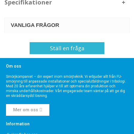
Specifikationer
VANLIGA FRÅGOR
Ställ en fråga
Om oss
Smörjkompaniet – din expert inom smörjteknik. Vi erbjuder allt från FU-
smörjning till anpassade installationer och specialutbildningar i tribologi.
Med 20 års erfarenhet hjälper vi till att optimera din produktion och
minska underhållskostnader. Vårt engagerade team väntar på att ge dig
en skräddarsydd lösning.
Mer om oss
Information