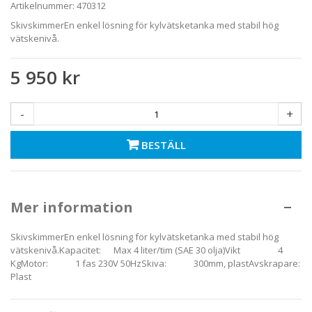
Artikelnummer:
470312
SkivskimmerEn enkel lösning för kylvätsketanka med stabil hög
vätskenivå.
5 950 kr
-
+
BESTÄLL
Mer information
SkivskimmerEn enkel lösning för kylvätsketanka med stabil hög
vätskenivå.Kapacitet: Max 4 liter/tim (SAE 30 olja)Vikt 4
KgMotor: 1 fas 230V 50HzSkiva: 300mm, plastAvskrapare:
Plast