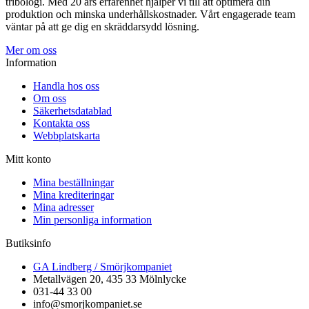
tribologi. Med 20 års erfarenhet hjälper vi till att optimera din
produktion och minska underhållskostnader. Vårt engagerade team
väntar på att ge dig en skräddarsydd lösning.
Mer om oss
Information
Handla hos oss
Om oss
Säkerhetsdatablad
Kontakta oss
Webbplatskarta
Mitt konto
Mina beställningar
Mina krediteringar
Mina adresser
Min personliga information
Butiksinfo
GA Lindberg / Smörjkompaniet
Metallvägen 20, 435 33 Mölnlycke
031-44 33 00
info@smorjkompaniet.se