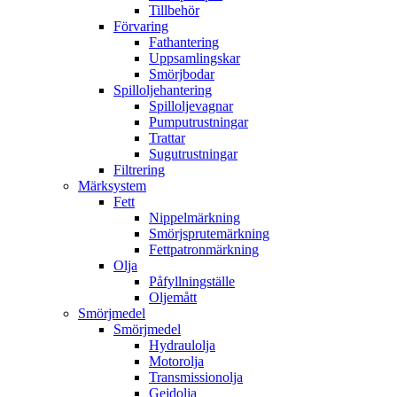
Tillbehör
Förvaring
Fathantering
Uppsamlingskar
Smörjbodar
Spilloljehantering
Spilloljevagnar
Pumputrustningar
Trattar
Sugutrustningar
Filtrering
Märksystem
Fett
Nippelmärkning
Smörjsprutemärkning
Fettpatronmärkning
Olja
Påfyllningställe
Oljemått
Smörjmedel
Smörjmedel
Hydraulolja
Motorolja
Transmissionolja
Gejdolja