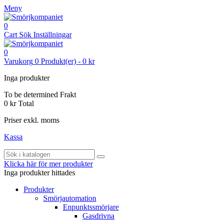
Meny
0
Cart
Sök
Inställningar
0
Varukorg
0
Produkt(er)
-
0 kr
Inga produkter
To be determined
Frakt
0 kr
Total
Priser exkl. moms
Kassa
Klicka här för mer produkter
Inga produkter hittades
Produkter
Smörjautomation
Enpunktssmörjare
Gasdrivna