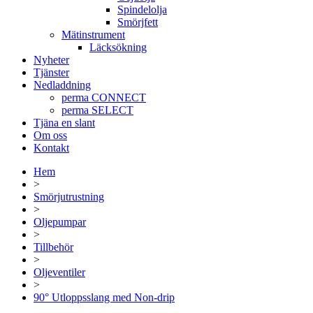
Spindelolja
Smörjfett
Mätinstrument
Läcksökning
Nyheter
Tjänster
Nedladdning
perma CONNECT
perma SELECT
Tjäna en slant
Om oss
Kontakt
Hem
>
Smörjutrustning
>
Oljepumpar
>
Tillbehör
>
Oljeventiler
>
90° Utloppsslang med Non-drip