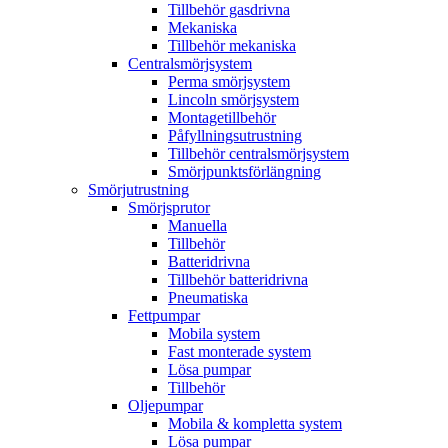
Tillbehör gasdrivna
Mekaniska
Tillbehör mekaniska
Centralsmörjsystem
Perma smörjsystem
Lincoln smörjsystem
Montagetillbehör
Påfyllningsutrustning
Tillbehör centralsmörjsystem
Smörjpunktsförlängning
Smörjutrustning
Smörjsprutor
Manuella
Tillbehör
Batteridrivna
Tillbehör batteridrivna
Pneumatiska
Fettpumpar
Mobila system
Fast monterade system
Lösa pumpar
Tillbehör
Oljepumpar
Mobila & kompletta system
Lösa pumpar