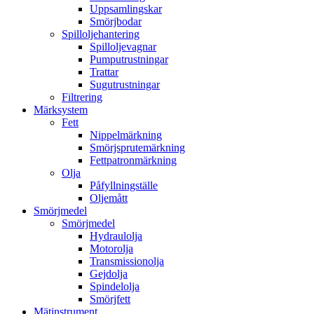
Uppsamlingskar
Smörjbodar
Spilloljehantering
Spilloljevagnar
Pumputrustningar
Trattar
Sugutrustningar
Filtrering
Märksystem
Fett
Nippelmärkning
Smörjsprutemärkning
Fettpatronmärkning
Olja
Påfyllningställe
Oljemått
Smörjmedel
Smörjmedel
Hydraulolja
Motorolja
Transmissionolja
Gejdolja
Spindelolja
Smörjfett
Mätinstrument