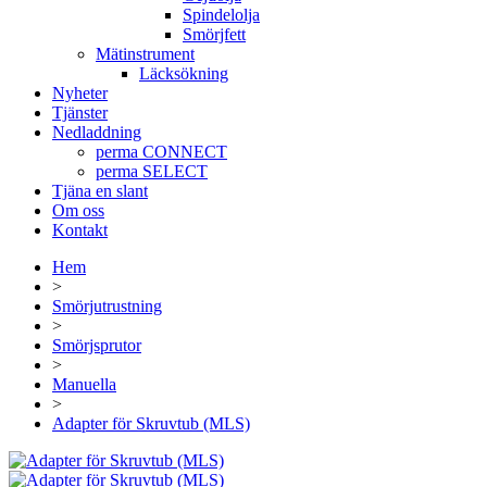
Spindelolja
Smörjfett
Mätinstrument
Läcksökning
Nyheter
Tjänster
Nedladdning
perma CONNECT
perma SELECT
Tjäna en slant
Om oss
Kontakt
Hem
>
Smörjutrustning
>
Smörjsprutor
>
Manuella
>
Adapter för Skruvtub (MLS)