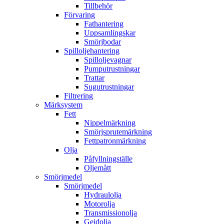
Tillbehör
Förvaring
Fathantering
Uppsamlingskar
Smörjbodar
Spilloljehantering
Spilloljevagnar
Pumputrustningar
Trattar
Sugutrustningar
Filtrering
Märksystem
Fett
Nippelmärkning
Smörjsprutemärkning
Fettpatronmärkning
Olja
Påfyllningställe
Oljemått
Smörjmedel
Smörjmedel
Hydraulolja
Motorolja
Transmissionolja
Gejdolja