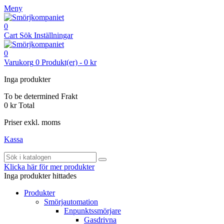
Meny
0
Cart
Sök
Inställningar
0
Varukorg
0
Produkt(er)
-
0 kr
Inga produkter
To be determined
Frakt
0 kr
Total
Priser exkl. moms
Kassa
Klicka här för mer produkter
Inga produkter hittades
Produkter
Smörjautomation
Enpunktssmörjare
Gasdrivna