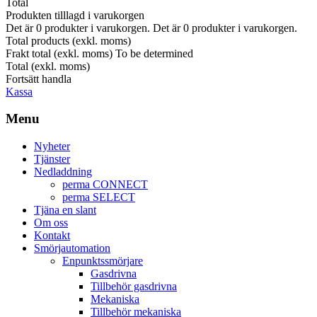
Total
Produkten tilllagd i varukorgen
Det är
0
produkter i varukorgen.
Det är
0
produkter i varukorgen.
Total products (exkl. moms)
Frakt total (exkl. moms)
To be determined
Total (exkl. moms)
Fortsätt handla
Kassa
Menu
Nyheter
Tjänster
Nedladdning
perma CONNECT
perma SELECT
Tjäna en slant
Om oss
Kontakt
Smörjautomation
Enpunktssmörjare
Gasdrivna
Tillbehör gasdrivna
Mekaniska
Tillbehör mekaniska