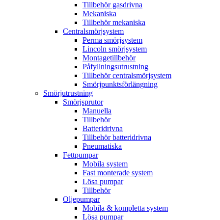
Tillbehör gasdrivna
Mekaniska
Tillbehör mekaniska
Centralsmörjsystem
Perma smörjsystem
Lincoln smörjsystem
Montagetillbehör
Påfyllningsutrustning
Tillbehör centralsmörjsystem
Smörjpunktsförlängning
Smörjutrustning
Smörjsprutor
Manuella
Tillbehör
Batteridrivna
Tillbehör batteridrivna
Pneumatiska
Fettpumpar
Mobila system
Fast monterade system
Lösa pumpar
Tillbehör
Oljepumpar
Mobila & kompletta system
Lösa pumpar