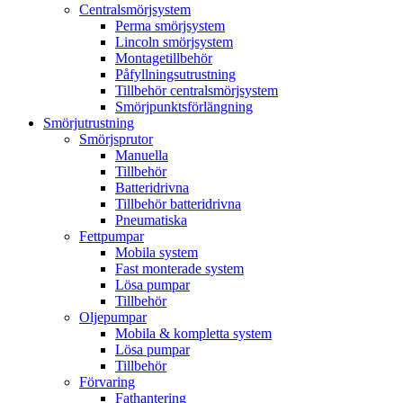
Centralsmörjsystem
Perma smörjsystem
Lincoln smörjsystem
Montagetillbehör
Påfyllningsutrustning
Tillbehör centralsmörjsystem
Smörjpunktsförlängning
Smörjutrustning
Smörjsprutor
Manuella
Tillbehör
Batteridrivna
Tillbehör batteridrivna
Pneumatiska
Fettpumpar
Mobila system
Fast monterade system
Lösa pumpar
Tillbehör
Oljepumpar
Mobila & kompletta system
Lösa pumpar
Tillbehör
Förvaring
Fathantering