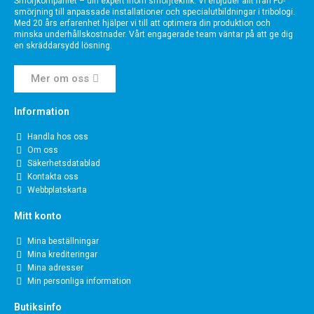
Smörjkompaniet – din expert inom smörjteknik. Vi erbjuder allt från FU-
smörjning till anpassade installationer och specialutbildningar i tribologi.
Med 20 års erfarenhet hjälper vi till att optimera din produktion och
minska underhållskostnader. Vårt engagerade team väntar på att ge dig
en skräddarsydd lösning.
Mer om oss
Information
Handla hos oss
Om oss
Säkerhetsdatablad
Kontakta oss
Webbplatskarta
Mitt konto
Mina beställningar
Mina krediteringar
Mina adresser
Min personliga information
Butiksinfo