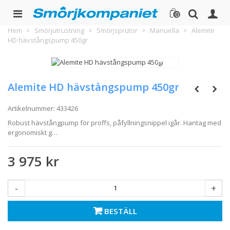
0
Hem
>
Smörjutrustning
>
Smörjsprutor
>
Manuella
>
Alemite
HD hävstångspump 450gr
Alemite HD hävstångspump 450gr
Artikelnummer:
433426
Robust hävstångpump för proffs, påfyllningsnippel igår. Hantag med
ergonomiskt g…
3 975 kr
-
+
BESTÄLL