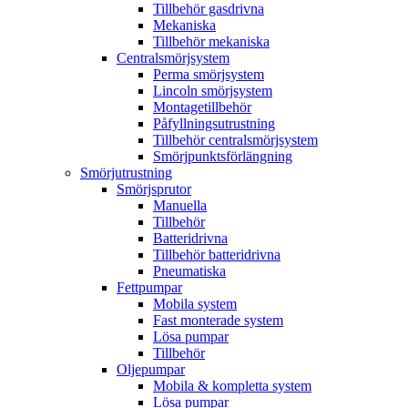
Tillbehör gasdrivna
Mekaniska
Tillbehör mekaniska
Centralsmörjsystem
Perma smörjsystem
Lincoln smörjsystem
Montagetillbehör
Påfyllningsutrustning
Tillbehör centralsmörjsystem
Smörjpunktsförlängning
Smörjutrustning
Smörjsprutor
Manuella
Tillbehör
Batteridrivna
Tillbehör batteridrivna
Pneumatiska
Fettpumpar
Mobila system
Fast monterade system
Lösa pumpar
Tillbehör
Oljepumpar
Mobila & kompletta system
Lösa pumpar