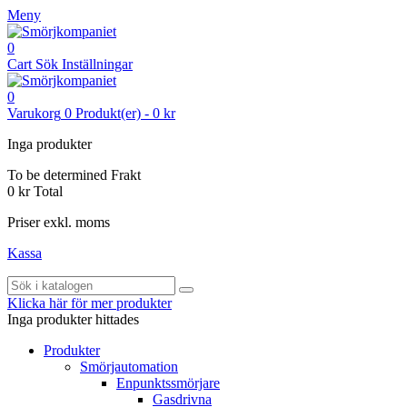
Meny
0
Cart
Sök
Inställningar
0
Varukorg
0
Produkt(er)
-
0 kr
Inga produkter
To be determined
Frakt
0 kr
Total
Priser exkl. moms
Kassa
Klicka här för mer produkter
Inga produkter hittades
Produkter
Smörjautomation
Enpunktssmörjare
Gasdrivna