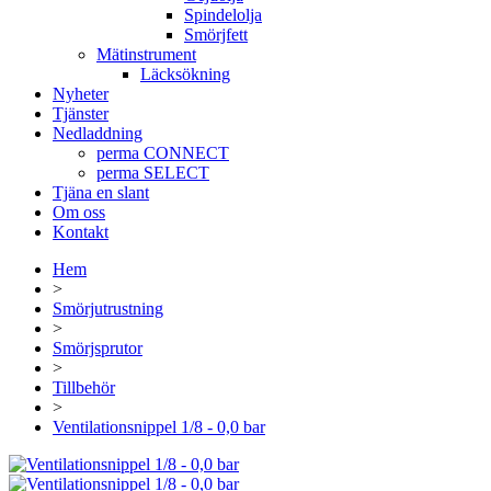
Spindelolja
Smörjfett
Mätinstrument
Läcksökning
Nyheter
Tjänster
Nedladdning
perma CONNECT
perma SELECT
Tjäna en slant
Om oss
Kontakt
Hem
>
Smörjutrustning
>
Smörjsprutor
>
Tillbehör
>
Ventilationsnippel 1/8 - 0,0 bar