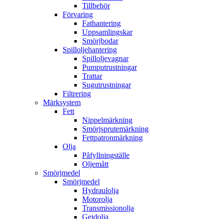
Tillbehör
Förvaring
Fathantering
Uppsamlingskar
Smörjbodar
Spilloljehantering
Spilloljevagnar
Pumputrustningar
Trattar
Sugutrustningar
Filtrering
Märksystem
Fett
Nippelmärkning
Smörjsprutemärkning
Fettpatronmärkning
Olja
Påfyllningställe
Oljemått
Smörjmedel
Smörjmedel
Hydraulolja
Motorolja
Transmissionolja
Gejdolja