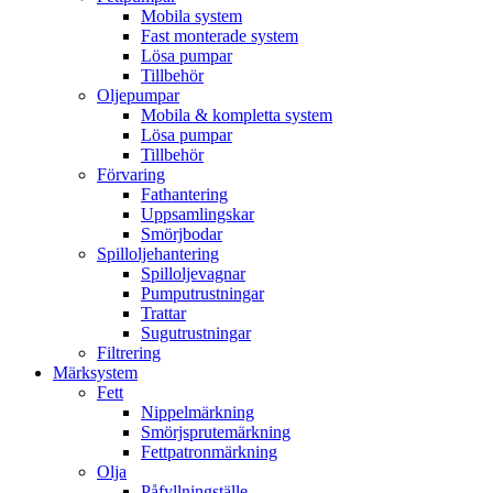
Mobila system
Fast monterade system
Lösa pumpar
Tillbehör
Oljepumpar
Mobila & kompletta system
Lösa pumpar
Tillbehör
Förvaring
Fathantering
Uppsamlingskar
Smörjbodar
Spilloljehantering
Spilloljevagnar
Pumputrustningar
Trattar
Sugutrustningar
Filtrering
Märksystem
Fett
Nippelmärkning
Smörjsprutemärkning
Fettpatronmärkning
Olja
Påfyllningställe