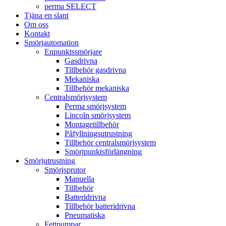
perma SELECT
Tjäna en slant
Om oss
Kontakt
Smörjautomation
Enpunktssmörjare
Gasdrivna
Tillbehör gasdrivna
Mekaniska
Tillbehör mekaniska
Centralsmörjsystem
Perma smörjsystem
Lincoln smörjsystem
Montagetillbehör
Påfyllningsutrustning
Tillbehör centralsmörjsystem
Smörjpunktsförlängning
Smörjutrustning
Smörjsprutor
Manuella
Tillbehör
Batteridrivna
Tillbehör batteridrivna
Pneumatiska
Fettpumpar