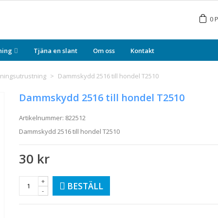
0
P
ning
Tjäna en slant
Om oss
Kontakt
lningsutrustning
>
Dammskydd 2516 till hondel T2510
Dammskydd 2516 till hondel T2510
Artikelnummer:
822512
Dammskydd 2516 till hondel T2510
30 kr
+
BESTÄLL
-