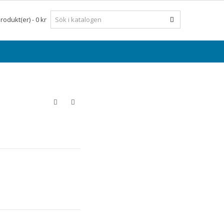
rodukt(er)
-
0 kr