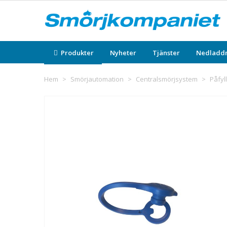
Produkter
Nyheter
Tjänster
Nedladd
Hem
>
Smörjautomation
>
Centralsmörjsystem
>
Påfyl