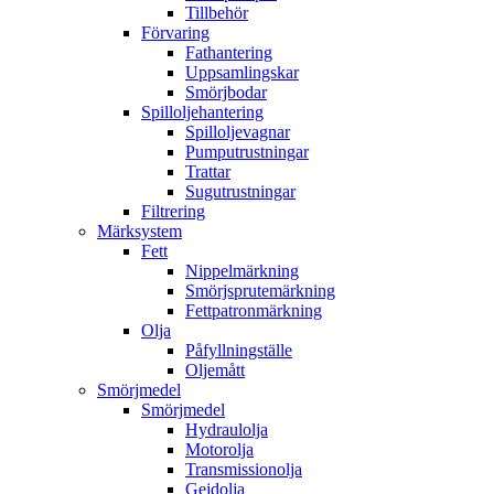
Tillbehör
Förvaring
Fathantering
Uppsamlingskar
Smörjbodar
Spilloljehantering
Spilloljevagnar
Pumputrustningar
Trattar
Sugutrustningar
Filtrering
Märksystem
Fett
Nippelmärkning
Smörjsprutemärkning
Fettpatronmärkning
Olja
Påfyllningställe
Oljemått
Smörjmedel
Smörjmedel
Hydraulolja
Motorolja
Transmissionolja
Gejdolja