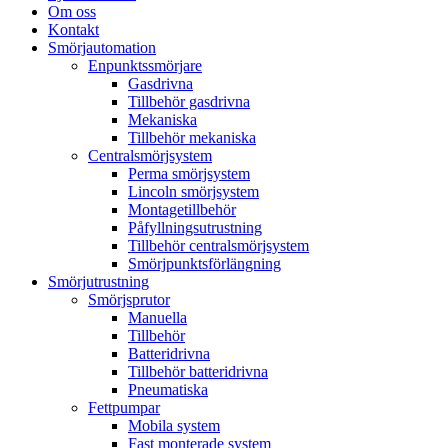
Om oss
Kontakt
Smörjautomation
Enpunktssmörjare
Gasdrivna
Tillbehör gasdrivna
Mekaniska
Tillbehör mekaniska
Centralsmörjsystem
Perma smörjsystem
Lincoln smörjsystem
Montagetillbehör
Påfyllningsutrustning
Tillbehör centralsmörjsystem
Smörjpunktsförlängning
Smörjutrustning
Smörjsprutor
Manuella
Tillbehör
Batteridrivna
Tillbehör batteridrivna
Pneumatiska
Fettpumpar
Mobila system
Fast monterade system