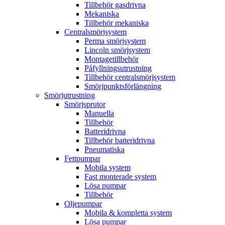
Tillbehör gasdrivna
Mekaniska
Tillbehör mekaniska
Centralsmörjsystem
Perma smörjsystem
Lincoln smörjsystem
Montagetillbehör
Påfyllningsutrustning
Tillbehör centralsmörjsystem
Smörjpunktsförlängning
Smörjutrustning
Smörjsprutor
Manuella
Tillbehör
Batteridrivna
Tillbehör batteridrivna
Pneumatiska
Fettpumpar
Mobila system
Fast monterade system
Lösa pumpar
Tillbehör
Oljepumpar
Mobila & kompletta system
Lösa pumpar