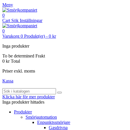
Meny
0
Cart
Sök
Inställningar
0
Varukorg
0
Produkt(er)
-
0 kr
Inga produkter
To be determined
Frakt
0 kr
Total
Priser exkl. moms
Kassa
Klicka här för mer produkter
Inga produkter hittades
Produkter
Smörjautomation
Enpunktssmörjare
Gasdrivna