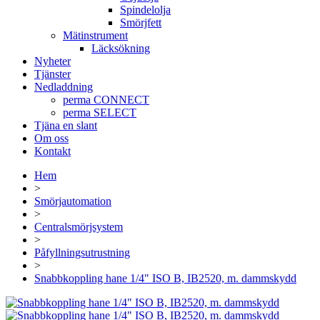
Spindelolja
Smörjfett
Mätinstrument
Läcksökning
Nyheter
Tjänster
Nedladdning
perma CONNECT
perma SELECT
Tjäna en slant
Om oss
Kontakt
Hem
>
Smörjautomation
>
Centralsmörjsystem
>
Påfyllningsutrustning
>
Snabbkoppling hane 1/4" ISO B, IB2520, m. dammskydd