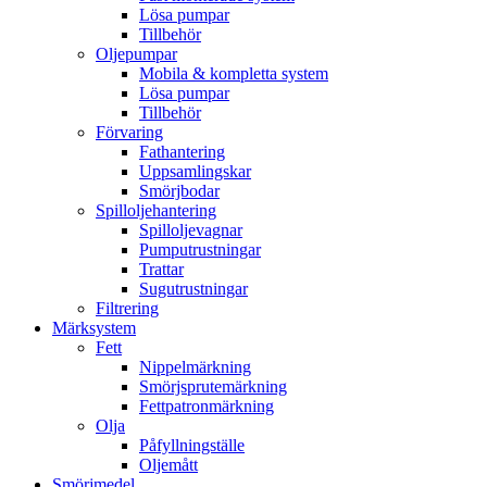
Lösa pumpar
Tillbehör
Oljepumpar
Mobila & kompletta system
Lösa pumpar
Tillbehör
Förvaring
Fathantering
Uppsamlingskar
Smörjbodar
Spilloljehantering
Spilloljevagnar
Pumputrustningar
Trattar
Sugutrustningar
Filtrering
Märksystem
Fett
Nippelmärkning
Smörjsprutemärkning
Fettpatronmärkning
Olja
Påfyllningställe
Oljemått
Smörjmedel