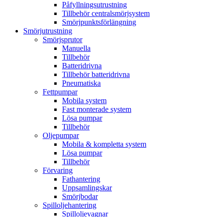
Påfyllningsutrustning
Tillbehör centralsmörjsystem
Smörjpunktsförlängning
Smörjutrustning
Smörjsprutor
Manuella
Tillbehör
Batteridrivna
Tillbehör batteridrivna
Pneumatiska
Fettpumpar
Mobila system
Fast monterade system
Lösa pumpar
Tillbehör
Oljepumpar
Mobila & kompletta system
Lösa pumpar
Tillbehör
Förvaring
Fathantering
Uppsamlingskar
Smörjbodar
Spilloljehantering
Spilloljevagnar