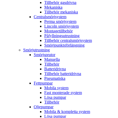
Tillbehör gasdrivna
Mekaniska
Tillbehör mekaniska
Centralsmörjsystem
Perma smörjsystem
Lincoln smörjsystem
Montagetillbehör
Påfyllningsutrustning
Tillbehör centralsmörjsystem
Smörjpunktsförlängning
Smörjutrustning
Smörjsprutor
Manuella
Tillbehör
Batteridrivna
Tillbehör batteridrivna
Pneumatiska
Fettpumpar
Mobila system
Fast monterade system
Lösa pumpar
Tillbehör
Oljepumpar
Mobila & kompletta system
Lösa pumpar