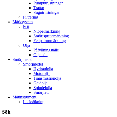
Pumputrustningar
Trattar
Sugutrustningar
Filtrering
Märksystem
Fett
Nippelmärkning
Smörjsprutemärkning
Fettpatronmärkning
Olja
Påfyllningställe
Oljemått
Smörjmedel
Smörjmedel
Hydraulolja
Motorolja
Transmissionolja
Gejdolja
Spindelolja
Smörjfett
Mätinstrument
Läcksökning
Sök