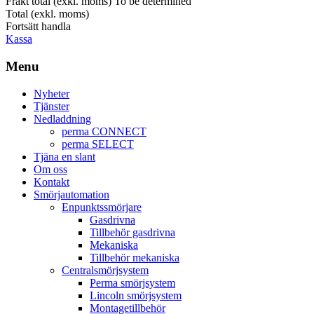
Frakt total (exkl. moms)
To be determined
Total (exkl. moms)
Fortsätt handla
Kassa
Menu
Nyheter
Tjänster
Nedladdning
perma CONNECT
perma SELECT
Tjäna en slant
Om oss
Kontakt
Smörjautomation
Enpunktssmörjare
Gasdrivna
Tillbehör gasdrivna
Mekaniska
Tillbehör mekaniska
Centralsmörjsystem
Perma smörjsystem
Lincoln smörjsystem
Montagetillbehör