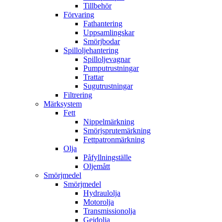
Tillbehör
Förvaring
Fathantering
Uppsamlingskar
Smörjbodar
Spilloljehantering
Spilloljevagnar
Pumputrustningar
Trattar
Sugutrustningar
Filtrering
Märksystem
Fett
Nippelmärkning
Smörjsprutemärkning
Fettpatronmärkning
Olja
Påfyllningställe
Oljemått
Smörjmedel
Smörjmedel
Hydraulolja
Motorolja
Transmissionolja
Gejdolja