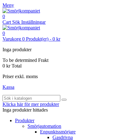
Meny
0
Cart
Sök
Inställningar
0
Varukorg
0
Produkt(er)
-
0 kr
Inga produkter
To be determined
Frakt
0 kr
Total
Priser exkl. moms
Kassa
Klicka här för mer produkter
Inga produkter hittades
Produkter
Smörjautomation
Enpunktssmörjare
Gasdrivna