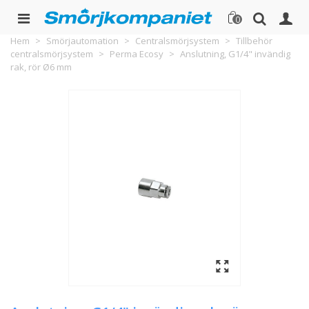
0
Hem
>
Smörjautomation
>
Centralsmörjsystem
>
Tillbehör
centralsmörjsystem
>
Perma Ecosy
>
Anslutning, G1/4" invändig
rak, rör Ø6 mm