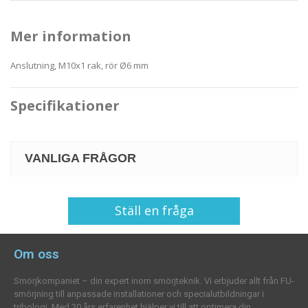
Mer information
Anslutning, M10x1 rak, rör Ø6 mm
Specifikationer
VANLIGA FRÅGOR
Ställ en fråga
Om oss
Smörjkompaniet – din expert inom smörjteknik. Vi erbjuder allt från FU-
smörjning till anpassade installationer och specialutbildningar i
tribologi. Med 20 års erfarenhet hjälper vi till att optimera din