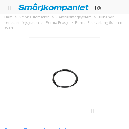
0
Hem
>
Smörjautomation
>
Centralsmörjsystem
>
Tillbehör
centralsmörjsystem
>
Perma Ecosy
>
Perma Ecosy slang 6x1 mm
svart