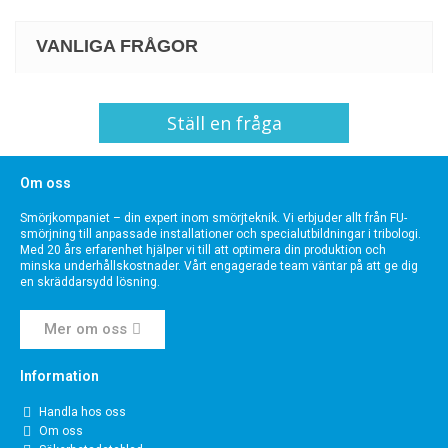
VANLIGA FRÅGOR
Ställ en fråga
Om oss
Smörjkompaniet – din expert inom smörjteknik. Vi erbjuder allt från FU-
smörjning till anpassade installationer och specialutbildningar i tribologi.
Med 20 års erfarenhet hjälper vi till att optimera din produktion och
minska underhållskostnader. Vårt engagerade team väntar på att ge dig
en skräddarsydd lösning.
Mer om oss
Information
Handla hos oss
Om oss