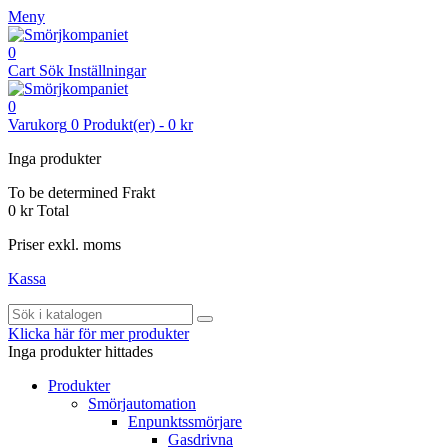
Meny
0
Cart
Sök
Inställningar
0
Varukorg
0
Produkt(er)
-
0 kr
Inga produkter
To be determined
Frakt
0 kr
Total
Priser exkl. moms
Kassa
Klicka här för mer produkter
Inga produkter hittades
Produkter
Smörjautomation
Enpunktssmörjare
Gasdrivna