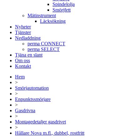
Spindelolja
Smörjfett
Mätinstrument
Läcksökning
Nyheter
Tjänster
Nedladdning
perma CONNECT
perma SELECT
Tjäna en slant
Om oss
Kontakt
Hem
>
Smörjautomation
>
Enpunktssmörjare
>
Gasdrivna
>
Montagedetaljer gasdrivet
>
Hållare Nova m.fl., dubbel, rostfritt