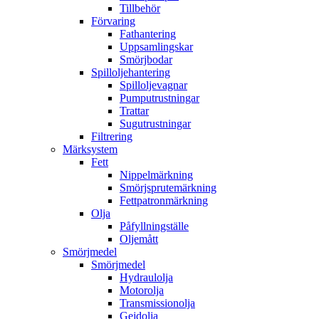
Tillbehör
Förvaring
Fathantering
Uppsamlingskar
Smörjbodar
Spilloljehantering
Spilloljevagnar
Pumputrustningar
Trattar
Sugutrustningar
Filtrering
Märksystem
Fett
Nippelmärkning
Smörjsprutemärkning
Fettpatronmärkning
Olja
Påfyllningställe
Oljemått
Smörjmedel
Smörjmedel
Hydraulolja
Motorolja
Transmissionolja
Gejdolja