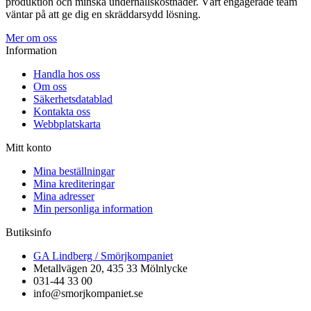
produktion och minska underhållskostnader. Vårt engagerade team
väntar på att ge dig en skräddarsydd lösning.
Mer om oss
Information
Handla hos oss
Om oss
Säkerhetsdatablad
Kontakta oss
Webbplatskarta
Mitt konto
Mina beställningar
Mina krediteringar
Mina adresser
Min personliga information
Butiksinfo
GA Lindberg / Smörjkompaniet
Metallvägen 20, 435 33 Mölnlycke
031-44 33 00
info@smorjkompaniet.se