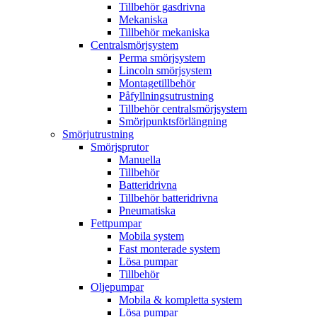
Tillbehör gasdrivna
Mekaniska
Tillbehör mekaniska
Centralsmörjsystem
Perma smörjsystem
Lincoln smörjsystem
Montagetillbehör
Påfyllningsutrustning
Tillbehör centralsmörjsystem
Smörjpunktsförlängning
Smörjutrustning
Smörjsprutor
Manuella
Tillbehör
Batteridrivna
Tillbehör batteridrivna
Pneumatiska
Fettpumpar
Mobila system
Fast monterade system
Lösa pumpar
Tillbehör
Oljepumpar
Mobila & kompletta system
Lösa pumpar