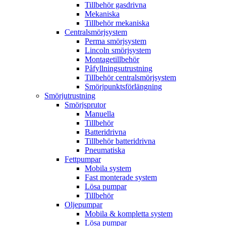
Tillbehör gasdrivna
Mekaniska
Tillbehör mekaniska
Centralsmörjsystem
Perma smörjsystem
Lincoln smörjsystem
Montagetillbehör
Påfyllningsutrustning
Tillbehör centralsmörjsystem
Smörjpunktsförlängning
Smörjutrustning
Smörjsprutor
Manuella
Tillbehör
Batteridrivna
Tillbehör batteridrivna
Pneumatiska
Fettpumpar
Mobila system
Fast monterade system
Lösa pumpar
Tillbehör
Oljepumpar
Mobila & kompletta system
Lösa pumpar