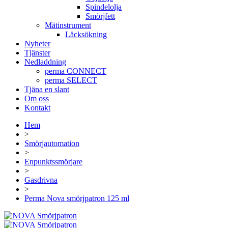
Spindelolja
Smörjfett
Mätinstrument
Läcksökning
Nyheter
Tjänster
Nedladdning
perma CONNECT
perma SELECT
Tjäna en slant
Om oss
Kontakt
Hem
>
Smörjautomation
>
Enpunktssmörjare
>
Gasdrivna
>
Perma Nova smörjpatron 125 ml