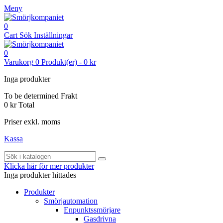
Meny
0
Cart
Sök
Inställningar
0
Varukorg
0
Produkt(er)
-
0 kr
Inga produkter
To be determined
Frakt
0 kr
Total
Priser exkl. moms
Kassa
Klicka här för mer produkter
Inga produkter hittades
Produkter
Smörjautomation
Enpunktssmörjare
Gasdrivna