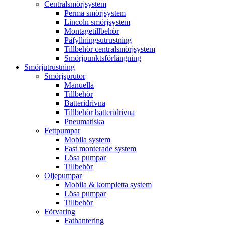
Centralsmörjsystem
Perma smörjsystem
Lincoln smörjsystem
Montagetillbehör
Påfyllningsutrustning
Tillbehör centralsmörjsystem
Smörjpunktsförlängning
Smörjutrustning
Smörjsprutor
Manuella
Tillbehör
Batteridrivna
Tillbehör batteridrivna
Pneumatiska
Fettpumpar
Mobila system
Fast monterade system
Lösa pumpar
Tillbehör
Oljepumpar
Mobila & kompletta system
Lösa pumpar
Tillbehör
Förvaring
Fathantering