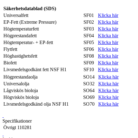
Säkerhetsdatablad (SDS)
Universalfett
SF01
Klicka här
EP-Fett (Extreme Pressure)
SF02
Klicka här
Högtemperaturfett
SF03
Klicka här
Högprestandafett
SF04
Klicka här
Högtemperatur- + EP-fett
SF05
Klicka här
Flytfett
SF06
Klicka här
Höghastighetsfett
SF08
Klicka här
Biofett
SF09
Klicka här
Livsmedelsgodkänt fett NSF H1
SF10
Klicka här
Högprestandaolja
SO14
Klicka här
Universalolja
SO32
Klicka här
Lågviskös bioloja
SO64
Klicka här
Högviskös bioloja
SO69
Klicka här
Livsmedelsgodkänd olja NSF H1
SO70
Klicka här
Specifikationer
Övrigt
110281