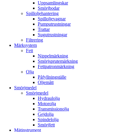
Uppsamlingskar
Smörjbodar
Spilloljehantering
Spilloljevagnar
Pumputrustningar
Trattar
Sugutrustningar
Filtrering
Märksystem
Fett
Nippelmärkning
Smörjsprutemärkning
Fettpatronmärkning
Olja
Påfyllningställe
Oljemått
Smörjmedel
Smörjmedel
Hydraulolja
Motorolja
Transmissionolja
Gejdolja
Spindelolja
Smörjfett
Mätinstrument