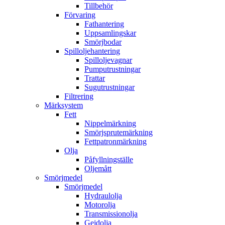
Tillbehör
Förvaring
Fathantering
Uppsamlingskar
Smörjbodar
Spilloljehantering
Spilloljevagnar
Pumputrustningar
Trattar
Sugutrustningar
Filtrering
Märksystem
Fett
Nippelmärkning
Smörjsprutemärkning
Fettpatronmärkning
Olja
Påfyllningställe
Oljemått
Smörjmedel
Smörjmedel
Hydraulolja
Motorolja
Transmissionolja
Gejdolja