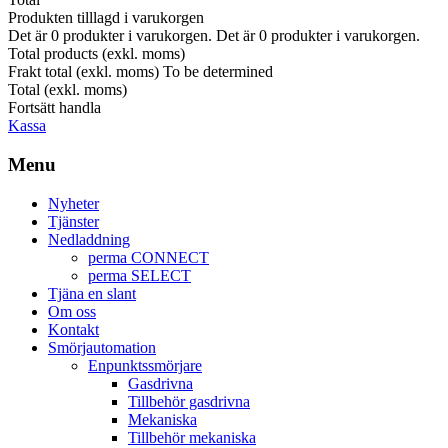
Produkten tilllagd i varukorgen
Det är
0
produkter i varukorgen.
Det är
0
produkter i varukorgen.
Total products (exkl. moms)
Frakt total (exkl. moms)
To be determined
Total (exkl. moms)
Fortsätt handla
Kassa
Menu
Nyheter
Tjänster
Nedladdning
perma CONNECT
perma SELECT
Tjäna en slant
Om oss
Kontakt
Smörjautomation
Enpunktssmörjare
Gasdrivna
Tillbehör gasdrivna
Mekaniska
Tillbehör mekaniska