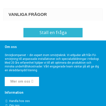
VANLIGA FRÅGOR
Ställ en fråga
Om oss
Smörjkompaniet – din expert inom smörjteknik. Vi erbjuder allt från FU-
smörjning till anpassade installationer och specialutbildningar i tribologi.
Med 20 års erfarenhet hjälper vi till att optimera din produktion och
minska underhållskostnader. Vårt engagerade team väntar på att ge dig
en skräddarsydd lösning.
Mer om oss
Information
Handla hos oss
Om oss