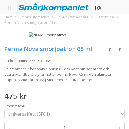
0
Hem
>
Smörjautomation
>
Enpunktssmörjare
>
Gasdrivna
>
Perma Nova smörjpatron 65 ml
Perma Nova smörjpatron 65 ml
Artikelnummer:
551501.065
En smart och ekonomisk lösning. Tack vare sin separata och
återanvändbara styrenhet är perma Nova 65 ml den ultimata
enpunkssmörjaren. Välj smörjmedel i rutan nedan.
475 kr
Smörjmedel
-
+