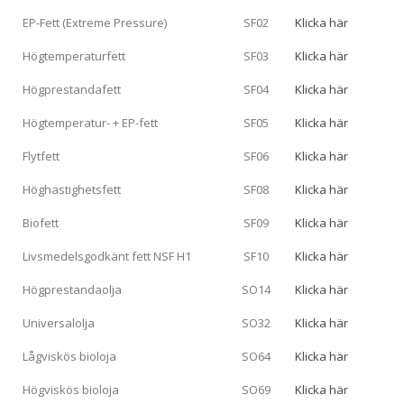
EP-Fett (Extreme Pressure)
SF02
Klicka här
Högtemperaturfett
SF03
Klicka här
Högprestandafett
SF04
Klicka här
Högtemperatur- + EP-fett
SF05
Klicka här
Flytfett
SF06
Klicka här
Höghastighetsfett
SF08
Klicka här
Biofett
SF09
Klicka här
Livsmedelsgodkänt fett NSF H1
SF10
Klicka här
Högprestandaolja
SO14
Klicka här
Universalolja
SO32
Klicka här
Lågviskös bioloja
SO64
Klicka här
Högviskös bioloja
SO69
Klicka här