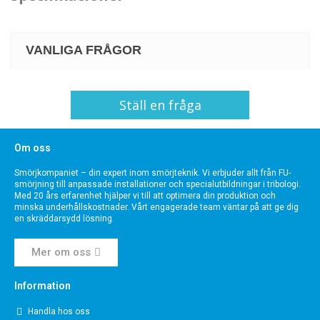
VANLIGA FRÅGOR
Ställ en fråga
Om oss
Smörjkompaniet – din expert inom smörjteknik. Vi erbjuder allt från FU-
smörjning till anpassade installationer och specialutbildningar i tribologi.
Med 20 års erfarenhet hjälper vi till att optimera din produktion och
minska underhållskostnader. Vårt engagerade team väntar på att ge dig
en skräddarsydd lösning.
Mer om oss
Information
Handla hos oss