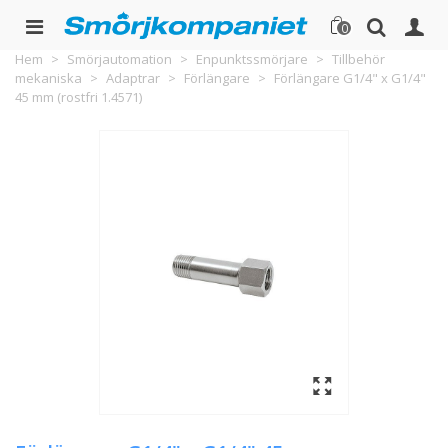
0
Hem
>
Smörjautomation
>
Enpunktssmörjare
>
Tillbehör
mekaniska
>
Adaptrar
>
Förlängare
>
Förlängare G1/4" x G1/4"
45 mm (rostfri 1.4571)