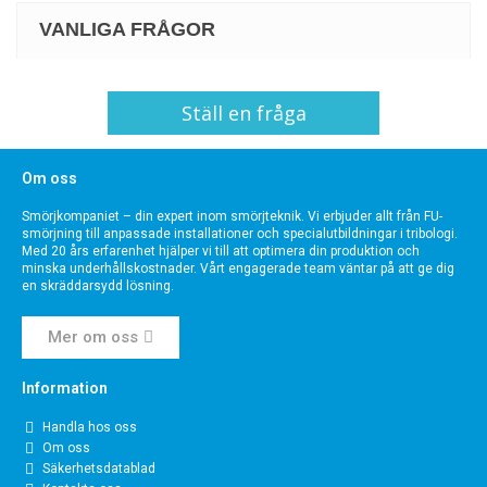
VANLIGA FRÅGOR
Ställ en fråga
Om oss
Smörjkompaniet – din expert inom smörjteknik. Vi erbjuder allt från FU-
smörjning till anpassade installationer och specialutbildningar i tribologi.
Med 20 års erfarenhet hjälper vi till att optimera din produktion och
minska underhållskostnader. Vårt engagerade team väntar på att ge dig
en skräddarsydd lösning.
Mer om oss
Information
Handla hos oss
Om oss
Säkerhetsdatablad