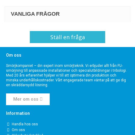
VANLIGA FRÅGOR
Ställ en fråga
Om oss
Smörjkompaniet – din expert inom smörjteknik. Vi erbjuder allt från FU-
smörjning till anpassade installationer och specialutbildningar i tribologi.
Med 20 års erfarenhet hjälper vi till att optimera din produktion och
minska underhållskostnader. Vårt engagerade team väntar på att ge dig
en skräddarsydd lösning.
Mer om oss
Information
Handla hos oss
Om oss