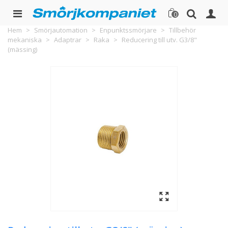
0
Hem
>
Smörjautomation
>
Enpunktssmörjare
>
Tillbehör
mekaniska
>
Adaptrar
>
Raka
>
Reducering till utv. G3/8"
(mässing)