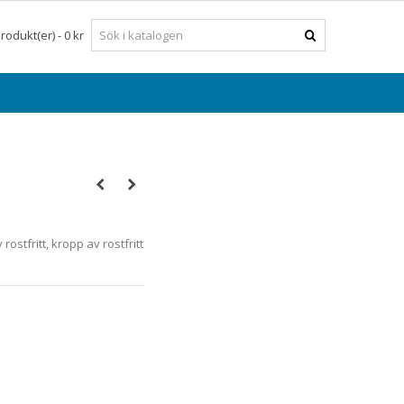
rodukt(er)
-
0 kr
ostfritt, kropp av rostfritt