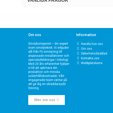
VANLIGA FRÅGOR
Om oss
Information
Smörjkompaniet – din expert
Handla hos oss
inom smörjteknik. Vi erbjuder
Om oss
allt från FU-smörjning till
Säkerhetsdatablad
anpassade installationer och
Kontakta oss
specialutbildningar i tribologi.
Webbplatskarta
Med 20 års erfarenhet hjälper
vi till att optimera din
produktion och minska
underhållskostnader. Vårt
engagerade team väntar på
att ge dig en skräddarsydd
lösning.
Mer om oss