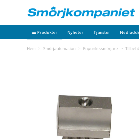
Produkter
Nyheter
Tjänster
Nedladd
Hem
>
Smörjautomation
>
Enpunktssmörjare
>
Tillbe