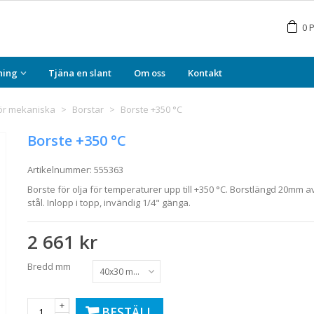
0
P
ning
Tjäna en slant
Om oss
Kontakt
hör mekaniska
>
Borstar
>
Borste +350 °C
Borste +350 °C
Artikelnummer:
555363
Borste för olja för temperaturer upp till +350 °C. Borstlängd 20mm av r
stål. Inlopp i topp, invändig 1/4" gänga.
2 661 kr
Bredd mm
40x30 mm
+
BESTÄLL