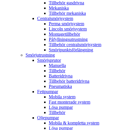
Tillbehör gasdrivna
Mekaniska
Tillbehör mekaniska
Centralsmörjsystem
Perma smörjsystem
Lincoln smörjsystem
Montagetillbehör
Påfyllningsutrustning
Tillbehör centralsmörjsystem
Smörjpunktsförlängning
Smörjutrustning
Smörjsprutor
Manuella
Tillbehör
Batteridrivna
Tillbehör batteridrivna
Pneumatiska
Fettpumpar
Mobila system
Fast monterade system
Lösa pumpar
Tillbehör
Oljepumpar
Mobila & kompletta system
Lösa pumpar