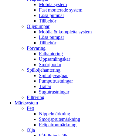
Mobila system
Fast monterade system
Lösa pumpar
Tillbehör
Oljepumpar
Mobila & kompletta system
Lösa pumpar
Tillbehör
Förvaring
Fathantering
Uppsamlingskar
Smörjbodar
Spilloljehantering
Spilloljevagnar
Pumputrustningar
Trattar
Sugutrustningar
Filtrering
Märksystem
Fett
Nippelmärkning
Smörjsprutemärkning
Fettpatronmärkning
Olja
Påfyllningställe