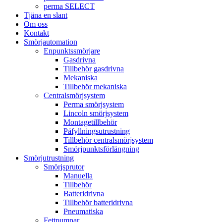
perma SELECT
Tjäna en slant
Om oss
Kontakt
Smörjautomation
Enpunktssmörjare
Gasdrivna
Tillbehör gasdrivna
Mekaniska
Tillbehör mekaniska
Centralsmörjsystem
Perma smörjsystem
Lincoln smörjsystem
Montagetillbehör
Påfyllningsutrustning
Tillbehör centralsmörjsystem
Smörjpunktsförlängning
Smörjutrustning
Smörjsprutor
Manuella
Tillbehör
Batteridrivna
Tillbehör batteridrivna
Pneumatiska
Fettpumpar