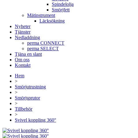
Spindelolja
Smörjfett
Mätinstrument
Läcksökning
Nyheter
Tjänster
Nedladdning
perma CONNECT
perma SELECT
Tjäna en slant
Om oss
Kontakt
Hem
>
Smörjutrustning
>
Smörjsprutor
>
Tillbehör
>
Svivel koppling 360°