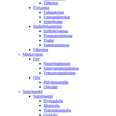
Tillbehör
Förvaring
Fathantering
Uppsamlingskar
Smörjbodar
Spilloljehantering
Spilloljevagnar
Pumputrustningar
Trattar
Sugutrustningar
Filtrering
Märksystem
Fett
Nippelmärkning
Smörjsprutemärkning
Fettpatronmärkning
Olja
Påfyllningställe
Oljemått
Smörjmedel
Smörjmedel
Hydraulolja
Motorolja
Transmissionolja
Gejdolja