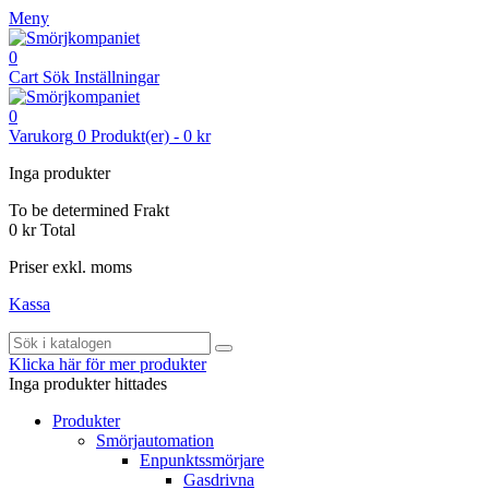
Meny
0
Cart
Sök
Inställningar
0
Varukorg
0
Produkt(er)
-
0 kr
Inga produkter
To be determined
Frakt
0 kr
Total
Priser exkl. moms
Kassa
Klicka här för mer produkter
Inga produkter hittades
Produkter
Smörjautomation
Enpunktssmörjare
Gasdrivna