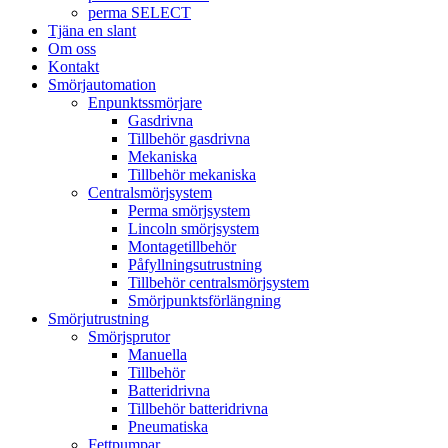
perma SELECT
Tjäna en slant
Om oss
Kontakt
Smörjautomation
Enpunktssmörjare
Gasdrivna
Tillbehör gasdrivna
Mekaniska
Tillbehör mekaniska
Centralsmörjsystem
Perma smörjsystem
Lincoln smörjsystem
Montagetillbehör
Påfyllningsutrustning
Tillbehör centralsmörjsystem
Smörjpunktsförlängning
Smörjutrustning
Smörjsprutor
Manuella
Tillbehör
Batteridrivna
Tillbehör batteridrivna
Pneumatiska
Fettpumpar