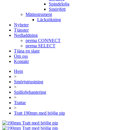
Spindelolja
Smörjfett
Mätinstrument
Läcksökning
Nyheter
Tjänster
Nedladdning
perma CONNECT
perma SELECT
Tjäna en slant
Om oss
Kontakt
Hem
>
Smörjutrustning
>
Spilloljehantering
>
Trattar
>
Tratt 190mm med böjlig pip