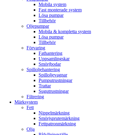
Mobila system
Fast monterade system
Lösa pumpar
Tillbehör
Oljepumpar
Mobila & kompletta system
Lösa pumpar
Tillbehör
Förvaring
Fathantering
Uppsamlingskar
Smörjbodar
Spilloljehantering
Spilloljevagnar
Pumputrustningar
Trattar
Sugutrustningar
Filtrering
Märksystem
Fett
Nippelmärkning
Smörjsprutemärkning
Fettpatronmärkning
Olja
Påfyllningställe