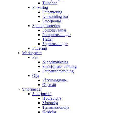
Tillbehör
Förvaring
Fathantering
Uppsamlingskar
Smörjbodar
Spilloljehantering
Spilloljevagnar
Pumputrustningar
Trattar
Sugutrustningar
Filtrering
Märksystem
Fett
Nippelmärkning
Smörjsprutemärkning
Fettpatronmärkning
Olja
Påfyllningställe
Oljemått
Smörjmedel
Smörjmedel
Hydraulolja
Motorolja
Transmissionolja
Gejdolja