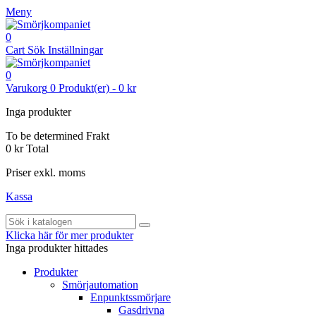
Meny
0
Cart
Sök
Inställningar
0
Varukorg
0
Produkt(er)
-
0 kr
Inga produkter
To be determined
Frakt
0 kr
Total
Priser exkl. moms
Kassa
Klicka här för mer produkter
Inga produkter hittades
Produkter
Smörjautomation
Enpunktssmörjare
Gasdrivna