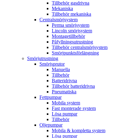
Tillbehör gasdrivna
Mekaniska
Tillbehör mekaniska
Centralsmörjsystem
Perma smörjsystem
Lincoln smörjsystem
Montagetillbehör
Påfyllningsutrustning
Tillbehör centralsmörjsystem
Smörjpunktsförlängning
Smörjutrustning
Smörjsprutor
Manuella
Tillbehör
Batteridrivna
Tillbehör batteridrivna
Pneumatiska
Fettpumpar
Mobila system
Fast monterade system
Lösa pumpar
Tillbehör
Oljepumpar
Mobila & kompletta system
Lösa pumpar