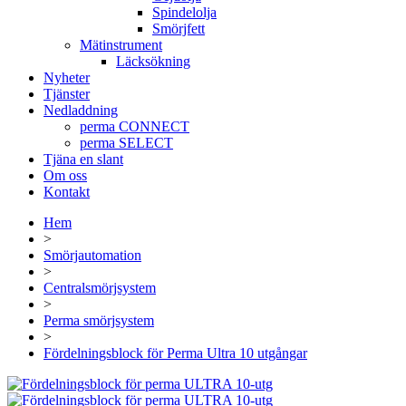
Spindelolja
Smörjfett
Mätinstrument
Läcksökning
Nyheter
Tjänster
Nedladdning
perma CONNECT
perma SELECT
Tjäna en slant
Om oss
Kontakt
Hem
>
Smörjautomation
>
Centralsmörjsystem
>
Perma smörjsystem
>
Fördelningsblock för Perma Ultra 10 utgångar