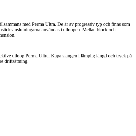
 tillsammans med Perma Ultra. De är av progressiv typ och finns som
 insticksanslutningarna användas i utloppen. Mellan block och
imension.
ktive utlopp Perma Ultra. Kapa slangen i lämplig längd och tryck på
e driftsättning.