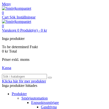
Meny
0
Cart
Sök
Inställningar
0
Varukorg
0
Produkt(er)
-
0 kr
Inga produkter
To be determined
Frakt
0 kr
Total
Priser exkl. moms
Kassa
Klicka här för mer produkter
Inga produkter hittades
Produkter
Smörjautomation
Enpunktssmörjare
Gasdrivna