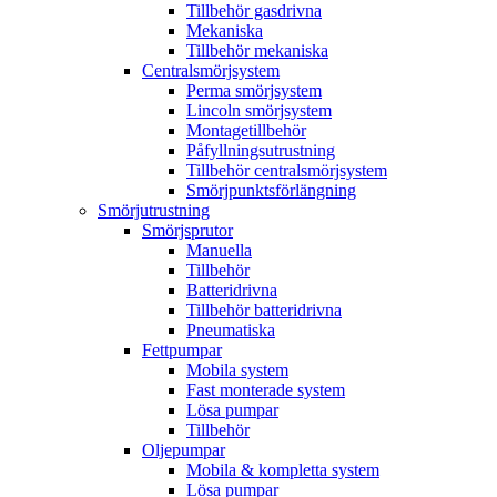
Tillbehör gasdrivna
Mekaniska
Tillbehör mekaniska
Centralsmörjsystem
Perma smörjsystem
Lincoln smörjsystem
Montagetillbehör
Påfyllningsutrustning
Tillbehör centralsmörjsystem
Smörjpunktsförlängning
Smörjutrustning
Smörjsprutor
Manuella
Tillbehör
Batteridrivna
Tillbehör batteridrivna
Pneumatiska
Fettpumpar
Mobila system
Fast monterade system
Lösa pumpar
Tillbehör
Oljepumpar
Mobila & kompletta system
Lösa pumpar