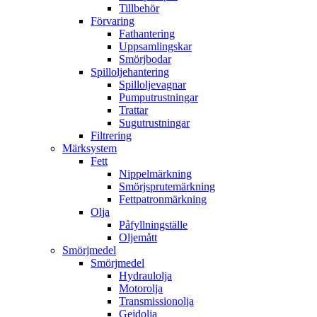
Tillbehör
Förvaring
Fathantering
Uppsamlingskar
Smörjbodar
Spilloljehantering
Spilloljevagnar
Pumputrustningar
Trattar
Sugutrustningar
Filtrering
Märksystem
Fett
Nippelmärkning
Smörjsprutemärkning
Fettpatronmärkning
Olja
Påfyllningställe
Oljemått
Smörjmedel
Smörjmedel
Hydraulolja
Motorolja
Transmissionolja
Gejdolja