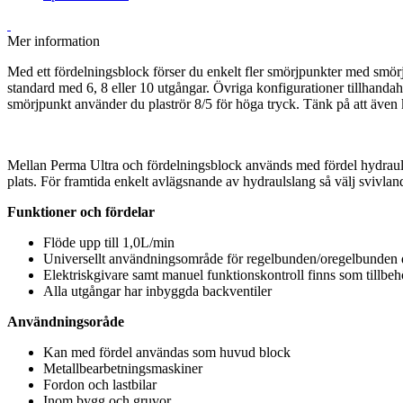
Mer information
Med ett fördelningsblock förser du enkelt fler smörjpunkter med smö
standard med 6, 8 eller 10 utgångar. Övriga konfigurationer tillhanda
smörjpunkt använder du plaströr 8/5 för höga tryck. Tänk på att äv
Mellan Perma Ultra och fördelningsblock används med fördel hydrauls
plats. För framtida enkelt avlägsnande av hydraulslang så välj svivlan
Funktioner och fördelar
Flöde upp till 1,0L/min
Universellt användningsområde för regelbunden/oregelbunden d
Elektriskgivare samt manuel funktionskontroll finns som tillbeh
Alla utgångar har inbyggda backventiler
Användningsoråde
Kan med fördel användas som huvud block
Metallbearbetningsmaskiner
Fordon och lastbilar
Inom bygg och gruvor