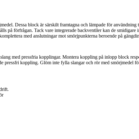
rjmedel. Dessa block är särskilt framtagna och lämpade för användning
hålls på förfrågan. Tack vare integrerade backventiler kan de smidigare
en komplettera med anslutningar mot smörjpunkterna beroende på gängd
lang med pressfria kopplingar. Montera koppling på inlopp block respe
de pressfri koppling. Glöm inte fylla slangar och rör med smörjmedel för
rift.
ör