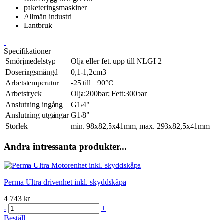
paketeringsmaskiner
Allmän industri
Lantbruk
Specifikationer
Smörjmedelstyp
Olja eller fett upp till NLGI 2
Doseringsmängd
0,1-1,2cm3
Arbetstemperatur
-25 till +90°C
Arbetstryck
Olja:200bar; Fett:300bar
Anslutning ingång
G1/4"
Anslutning utgångar
G1/8"
Storlek
min. 98x82,5x41mm, max. 293x82,5x41mm
Andra intressanta produkter...
Perma Ultra drivenhet inkl. skyddskåpa
4 743 kr
-
+
Beställ