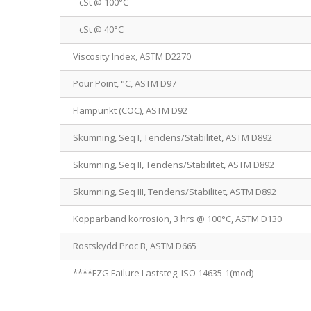
cSt @ 100°C
cSt @ 40°C
Viscosity Index, ASTM D2270
Pour Point, °C, ASTM D97
Flampunkt (COC), ASTM D92
Skumning, Seq I, Tendens/Stabilitet, ASTM D892
Skumning, Seq II, Tendens/Stabilitet, ASTM D892
Skumning, Seq III, Tendens/Stabilitet, ASTM D892
Kopparband korrosion, 3 hrs @ 100°C, ASTM D130
Rostskydd Proc B, ASTM D665
****FZG Failure Laststeg, ISO 14635-1(mod)