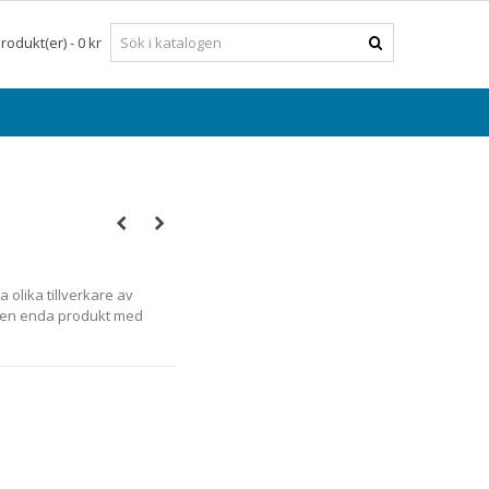
rodukt(er)
-
0 kr
olika tillverkare av
d en enda produkt med