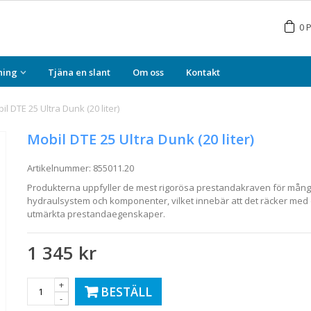
0
P
ning
Tjäna en slant
Om oss
Kontakt
il DTE 25 Ultra Dunk (20 liter)
Mobil DTE 25 Ultra Dunk (20 liter)
Artikelnummer:
855011.20
Produkterna uppfyller de mest rigorösa prestandakraven för många 
hydraulsystem och komponenter, vilket innebär att det räcker me
utmärkta prestandaegenskaper.
1 345 kr
+
BESTÄLL
-