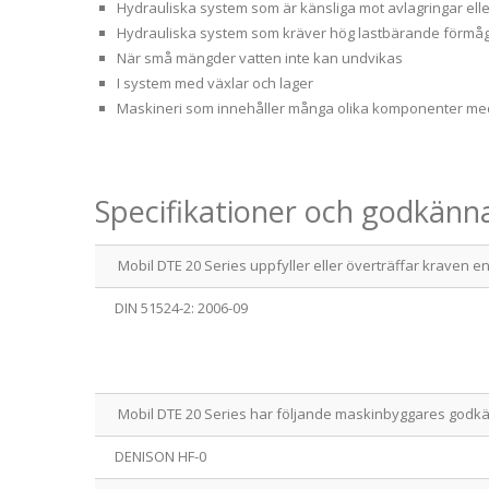
Hydrauliska system som är känsliga mot avlagringar ell
Hydrauliska system som kräver hög lastbärande förmåga 
När små mängder vatten inte kan undvikas
I system med växlar och lager
Maskineri som innehåller många olika komponenter med
Specifikationer och godkän
Mobil DTE 20 Series uppfyller eller överträffar kraven enl
DIN 51524-2: 2006-09
Mobil DTE 20 Series har följande maskinbyggares god
DENISON HF-0