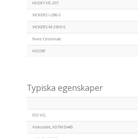
HUSKY HS 207
VICKERS I-286-S
VICKERS M-2950-S
Fives Cincinnati
HOCNF
Typiska egenskaper
ISO VG,
Viskositet, ASTM D445