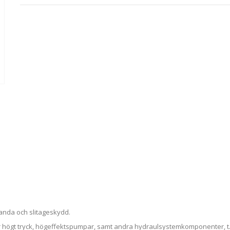
tanda och slitageskydd.
 högt tryck, högeffektspumpar, samt andra hydraulsystemkomponenter, t.