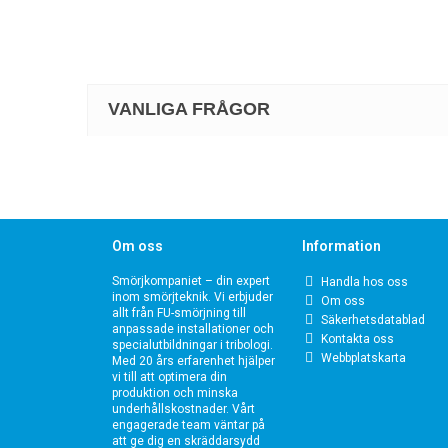
VANLIGA FRÅGOR
Om oss
Information
Smörjkompaniet – din expert
Handla hos oss
inom smörjteknik. Vi erbjuder
Om oss
allt från FU-smörjning till
Säkerhetsdatablad
anpassade installationer och
Kontakta oss
specialutbildningar i tribologi.
Webbplatskarta
Med 20 års erfarenhet hjälper
vi till att optimera din
produktion och minska
underhållskostnader. Vårt
engagerade team väntar på
att ge dig en skräddarsydd