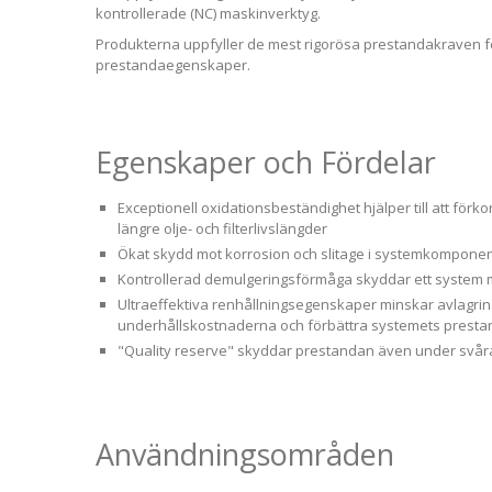
kontrollerade (NC) maskinverktyg.
Produkterna uppfyller de mest rigorösa prestandakraven fö
prestandaegenskaper.
Egenskaper och Fördelar
Exceptionell oxidationsbeständighet hjälper till att för
längre olje- och filterlivslängder
Ökat skydd mot korrosion och slitage i systemkomponent
Kontrollerad demulgeringsförmåga skyddar ett system 
Ultraeffektiva renhållningsegenskaper minskar avlagring
underhållskostnaderna och förbättra systemets prestand
"Quality reserve" skyddar prestandan även under svåra 
Användningsområden