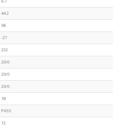
6.7
44.2
98
-27
232
20/0
20/0
20/0
1B
PASS
12