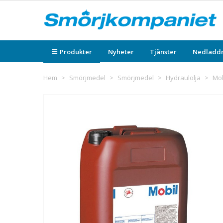
Produkter
Nyheter
Tjänster
Nedladd
Hem
>
Smörjmedel
>
Smörjmedel
>
Hydraulolja
>
Mob