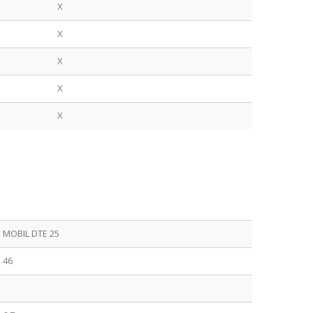
X
X
X
X
X
MOBIL DTE 25
46