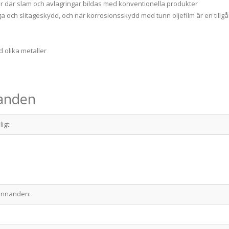
er där slam och avlagringar bildas med konventionella produkter
och slitageskydd, och när korrosionsskydd med tunn oljefilm är en tillg
 olika metaller
nanden
igt:
kännanden: