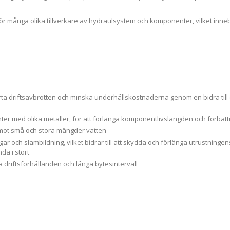
r många olika tillverkare av hydraulsystem och komponenter, vilket inn
korta driftsavbrotten och minska underhållskostnaderna genom en bidra till
er med olika metaller, för att förlänga komponentlivslängden och förbät
mot små och stora mängder vatten
ar och slambildning, vilket bidrar till att skydda och förlänga utrustning
a i stort
driftsförhållanden och långa bytesintervall