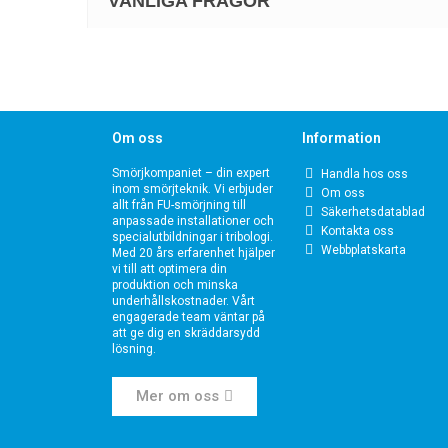
VANLIGA FRÅGOR
Om oss
Information
Smörjkompaniet – din expert
Handla hos oss
inom smörjteknik. Vi erbjuder
Om oss
allt från FU-smörjning till
Säkerhetsdatablad
anpassade installationer och
Kontakta oss
specialutbildningar i tribologi.
Webbplatskarta
Med 20 års erfarenhet hjälper
vi till att optimera din
produktion och minska
underhållskostnader. Vårt
engagerade team väntar på
att ge dig en skräddarsydd
lösning.
Mer om oss