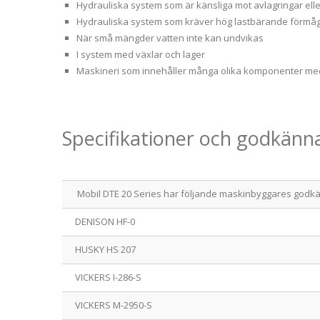
Hydrauliska system som är känsliga mot avlagringar ell
Hydrauliska system som kräver hög lastbärande förmåga 
När små mängder vatten inte kan undvikas
I system med växlar och lager
Maskineri som innehåller många olika komponenter med
Specifikationer och godkän
Mobil DTE 20 Series har följande maskinbyggares god
DENISON HF-0
HUSKY HS 207
VICKERS I-286-S
VICKERS M-2950-S