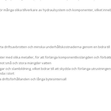
r många olika tillverkare av hydraulsystem och komponenter, vilket inn
korta driftsavbrotten och minska underhållskostnaderna genom en bidra till
er med olika metaller, för att förlänga komponentlivslängden och förbät
mot små och stora mängder vatten
ar och slambildning, vilket bidrar till att skydda och förlänga utrustning
a i stort
driftsförhållanden och långa bytesintervall