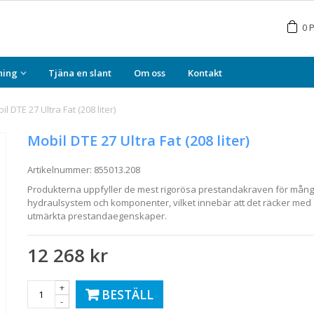
0
P
ning
Tjäna en slant
Om oss
Kontakt
il DTE 27 Ultra Fat (208 liter)
Mobil DTE 27 Ultra Fat (208 liter)
Artikelnummer:
855013.208
Produkterna uppfyller de mest rigorösa prestandakraven för många 
hydraulsystem och komponenter, vilket innebär att det räcker me
utmärkta prestandaegenskaper.
12 268 kr
+
BESTÄLL
-