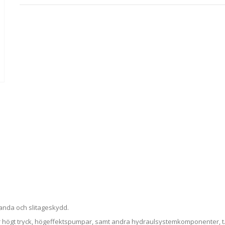
tanda och slitageskydd.
 högt tryck, högeffektspumpar, samt andra hydraulsystemkomponenter, t.