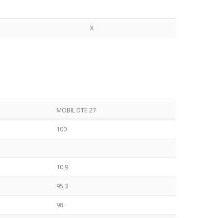
X
MOBIL DTE 27
100
10.9
95.3
98