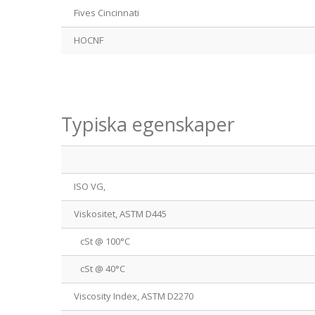
Fives Cincinnati
HOCNF
Typiska egenskaper
ISO VG,
Viskositet, ASTM D445
cSt @ 100°C
cSt @ 40°C
Viscosity Index, ASTM D2270