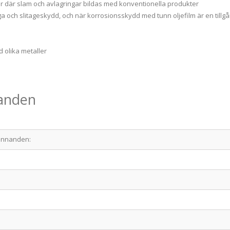
er där slam och avlagringar bildas med konventionella produkter
och slitageskydd, och när korrosionsskydd med tunn oljefilm är en tillg
 olika metaller
nanden
kännanden: