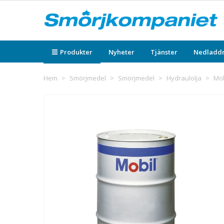
Produkter
Nyheter
Tjänster
Nedladd
Hem
>
Smörjmedel
>
Smörjmedel
>
Hydraulolja
>
Mob