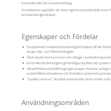
kontrollerade (NC) maskinverktyg.
Produkterna uppfyller de mest rigorösa prestandakraven fö
prestandaegenskaper.
Egenskaper och Fördelar
Exceptionell oxidationsbeständighet hjälper till att för
längre olje- och filterlivslängder
Ökat skydd mot korrosion och slitage i systemkomponent
Kontrollerad demulgeringsförmåga skyddar ett system 
Ultraeffektiva renhållningsegenskaper minskar avlagring
underhållskostnaderna och förbättra systemets prestand
"Quality reserve" skyddar prestandan även under svåra 
Användningsområden