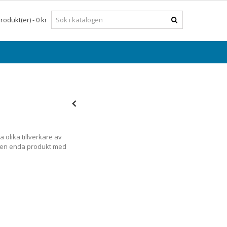
rodukt(er)
-
0 kr
olika tillverkare av
d en enda produkt med