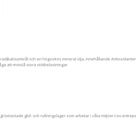
)kalciumtvål och en högviskös mineral olja, innehållande Antioxidanter, Ros
ga att motstå stora stötbelastningar.
gt belastade glid- och rullningslager som arbetar i våta miljöer t.ex.ent