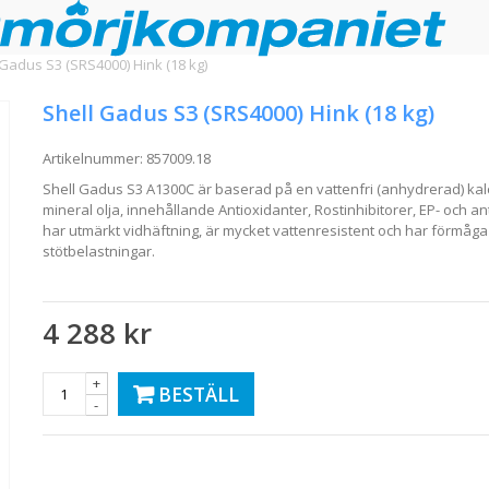
 Gadus S3 (SRS4000) Hink (18 kg)
Shell Gadus S3 (SRS4000) Hink (18 kg)
Artikelnummer:
857009.18
Shell Gadus S3 A1300C är baserad på en vattenfri (anhydrerad) kal
mineral olja, innehållande Antioxidanter, Rostinhibitorer, EP- och antis
har utmärkt vidhäftning, är mycket vattenresistent och har förmåga
stötbelastningar.
4 288 kr
+
BESTÄLL
-