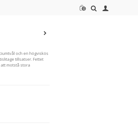
0
ciumtvål och en högviskös
litage tillsatser. Fettet
 att motstå stora