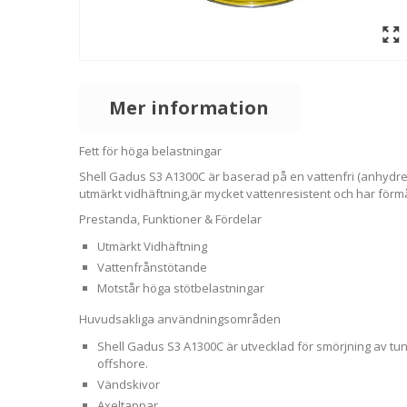
Mer information
Fett för höga belastningar
Shell Gadus S3 A1300C är baserad på en vattenfri (anhydrerad
utmärkt vidhäftning,är mycket vattenresistent och har förmå
Prestanda, Funktioner & Fördelar
Utmärkt Vidhäftning
Vattenfrånstötande
Motstår höga stötbelastningar
Huvudsakliga användningsområden
Shell Gadus S3 A1300C är utvecklad för smörjning av tun
offshore.
Vändskivor
Axeltappar