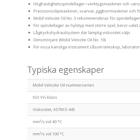
Höghastighetsspindellager i verktygsmaskiner och -utr
Precisionsslipmaskiner, svarvar, jiggborrmaskiner och 
Mobil Velocite Oil No. 3 rekommenderas för spindellage
För spindellager av hylstyp med större spel, beror valet
Lågtryckshydraulsystem där lämplig viskositet väljs
Dimsmörjare (Mobil Velocite Oil No. 10)
För vissa känsliga instrument såsom teleskop, laborator
Typiska egenskaper
Mobil Velocite Oil nummerserien
ISO VG-klass
Viskositet, ASTM D 445
mm²/s vid 40 °C
mm²/s vid 100 °C