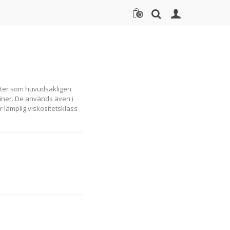
0
kter som huvudsakligen
iner. De används även i
r lämplig viskositetsklass