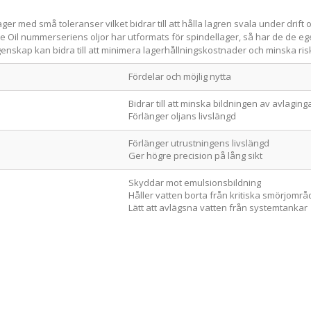
r med små toleranser vilket bidrar till att hålla lagren svala under drift o
e Oil nummerseriens oljor har utformats för spindellager, så har de de e
 egenskap kan bidra till att minimera lagerhållningskostnader och minska ri
Fördelar och möjlig nytta
Bidrar till att minska bildningen av avlaging
Förlänger oljans livslängd
Förlänger utrustningens livslängd
Ger högre precision på lång sikt
Skyddar mot emulsionsbildning
Håller vatten borta från kritiska smörjomr
Lätt att avlägsna vatten från systemtankar