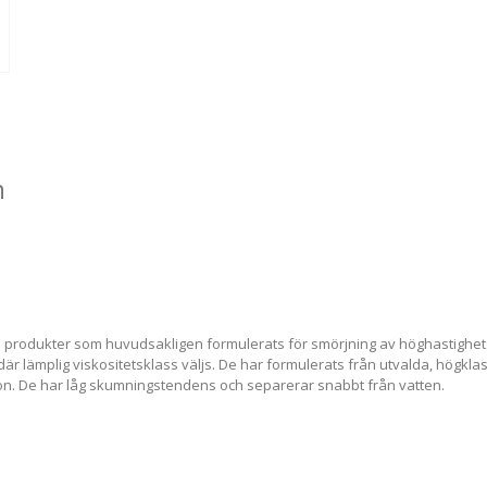
en
 produkter som huvudsakligen formulerats för smörjning av höghastighet
är lämplig viskositetsklass väljs. De har formulerats från utvalda, högklas
on. De har låg skumningstendens och separerar snabbt från vatten.