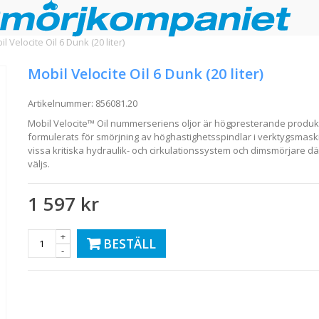
l Velocite Oil 6 Dunk (20 liter)
Mobil Velocite Oil 6 Dunk (20 liter)
Artikelnummer:
856081.20
Mobil Velocite™ Oil nummerseriens oljor är högpresterande produ
formulerats för smörjning av höghastighetsspindlar i verktygsmask
vissa kritiska hydraulik- och cirkulationssystem och dimsmörjare dä
väljs.
1 597 kr
+
BESTÄLL
-