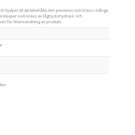
ch hjälper till att bibehålla den precision som krävs i många
genskaper som krävs av lågtryckshydraul- och
sken för felanvändning av produkt.
ar
åden