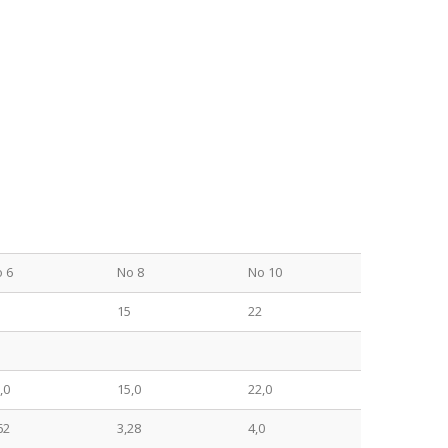
 6
No 8
No 10
15
22
,0
15,0
22,0
62
3,28
4,0