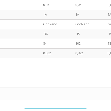
0,06
0,06
0,
1A
1A
1
Godkänd
Godkänd
G
-36
-15
-1
84
102
18
0,802
0,822
0,