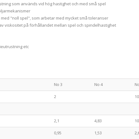
ustning som används vid hög hastighet och med små spel
följarmekanismer
r med "noll spel", som arbetar med mycket små toleranser
 av viskositet på förhållandet mellan spel och spindelhastighet
ieutrustning etc
No 3
No 4
No
2
10
2,1
4,83
10
0,95
1,53
2,