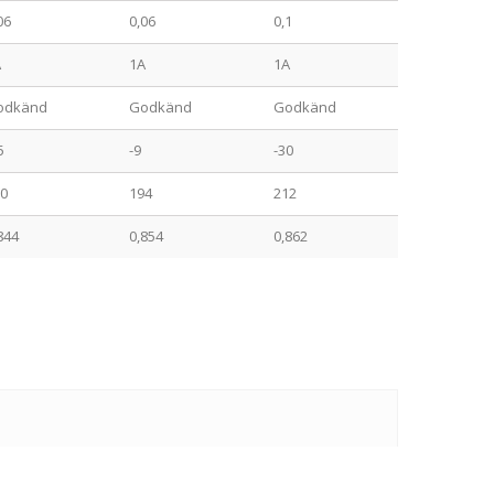
06
0,06
0,1
A
1A
1A
odkänd
Godkänd
Godkänd
5
-9
-30
0
194
212
844
0,854
0,862